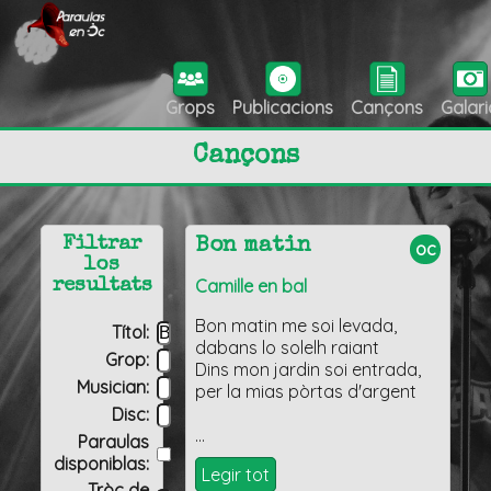
Grops
Publicacions
Cançons
Galari
Cançons
Filtrar
Bon matin
oc
los
Camille en bal
resultats
Bon matin me soi levada,
Títol:
dabans lo solelh raiant
Grop:
Dins mon jardin soi entrada,
Musician:
per la mias pòrtas d'argent
Disc:
…
Paraulas
disponiblas:
Legir tot
Tròç de