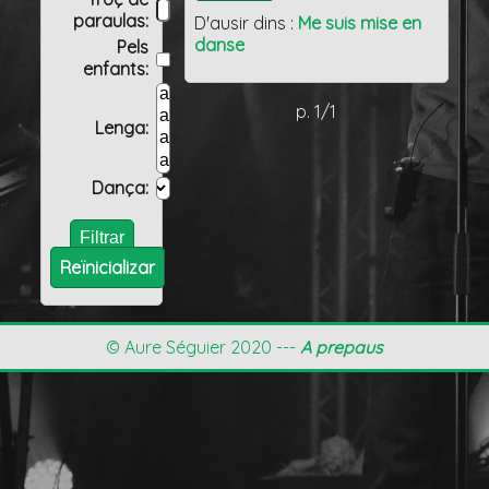
paraulas:
D'ausir dins :
Me suis mise en
danse
Pels
enfants:
p. 1/1
Lenga:
Dança:
Reïnicializar
© Aure Séguier 2020 ---
A prepaus