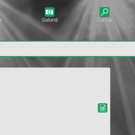
s
Galariá
Cercar