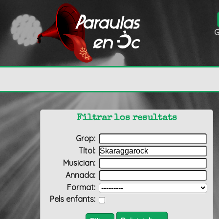
G
Filtrar los resultats
Grop:
Títol:
Musician:
Annada:
Format:
Pels enfants: