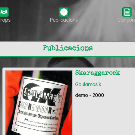
rops
Publicacions
Cançon
Publicacions
Skaraggarock
Goulamas’k
demo - 2000