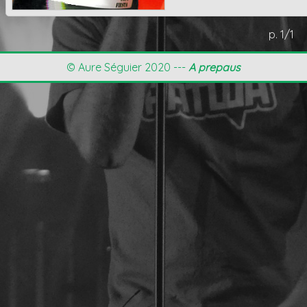
p. 1/1
© Aure Séguier 2020 ---
A prepaus