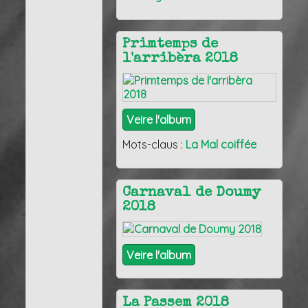
Primtemps de
l'arribèra 2018
Veire l'album
Mots-claus :
La Mal coiffée
Carnaval de Doumy
2018
Veire l'album
La Passem 2018