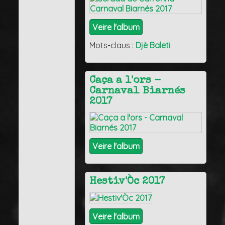
Veire l'album
Mots-claus :
Djè Baleti
Caça a l'ors -
Carnaval Biarnés
2017
Veire l'album
Hestiv'Òc 2017
Veire l'album