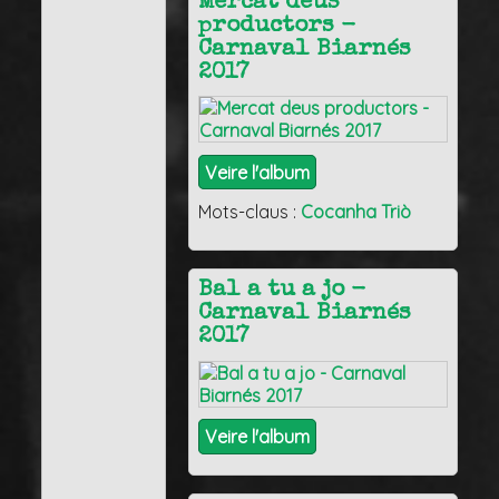
Mercat deus
productors -
Carnaval Biarnés
2017
Veire l'album
Mots-claus :
Cocanha Triò
Bal a tu a jo -
Carnaval Biarnés
2017
Veire l'album