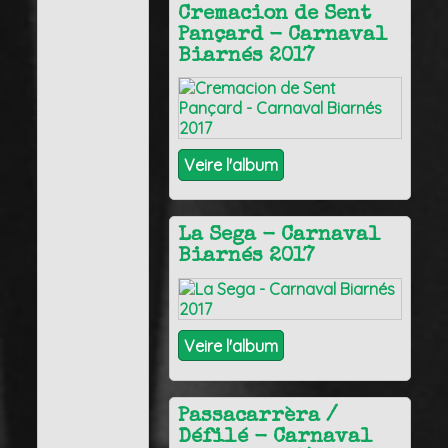
Cremacion de Sent
Pançard - Carnaval
Biarnés 2017
Veire l'album
La Sega - Carnaval
Biarnés 2017
Veire l'album
Passacarrèra /
Défilé - Carnaval