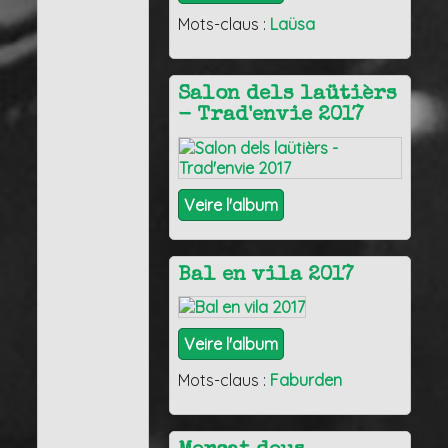
Mots-claus :
Laüsa
Salon dels laütièrs
- Trad'envie 2017
Veire l'album
Bal en vila 2017
Veire l'album
Mots-claus :
Faburden