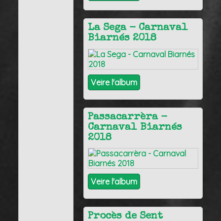
La Sega - Carnaval
Biarnés 2018
Veire l'album
Passacarrèra -
Carnaval Biarnés
2018
Veire l'album
Procès de Sent