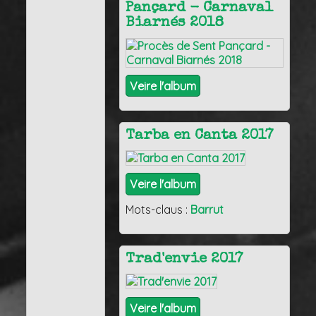
Pançard - Carnaval
Biarnés 2018
Veire l'album
Tarba en Canta 2017
Veire l'album
Mots-claus :
Barrut
Trad'envie 2017
Veire l'album