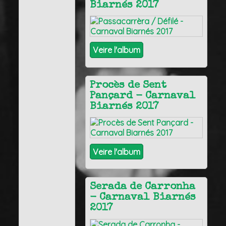
Biarnés 2017
Veire l'album
Procès de Sent
Pançard - Carnaval
Biarnés 2017
Veire l'album
Serada de Carronha
- Carnaval Biarnés
2017