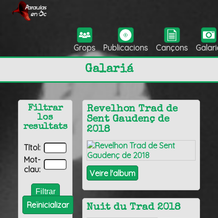
Grops
Publicacions
Cançons
Galari
Galariá
Filtrar
Revelhon Trad de
los
Sent Gaudenç de
resultats
2018
Títol:
Mot-
clau:
Veire l'album
Reïnicializar
Nuit du Trad 2018