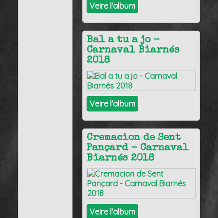
Veire l'album
Bal a tu a jo -
Carnaval Biarnés
2018
Veire l'album
Cremacion de Sent
Pançard - Carnaval
Biarnés 2018
Veire l'album