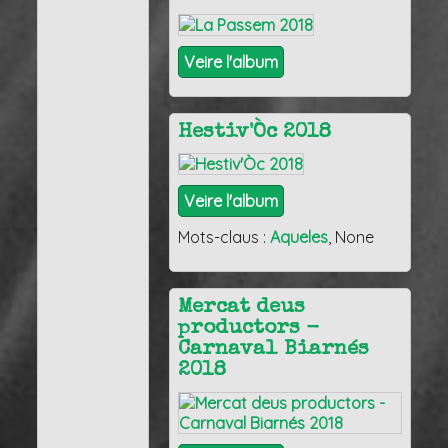
Veire l'album
Hestiv'Òc 2018
Veire l'album
Mots-claus :
Aqueles
, None
Mercat deus
productors -
Carnaval Biarnés
2018