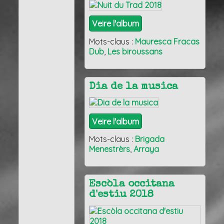
Veire l'album
Mots-claus :
Mauresca Fracas
Dub
,
Les biroussans
Dia de la musica
Veire l'album
Mots-claus :
Brigada
Menestrèrs
,
Arraya
Escòla occitana
d'estiu 2018