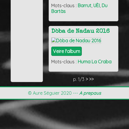
Mots-claus :
Barrut
,
UÈI
,
Du
Bartàs
Dòba de Nadau 2016
Veire l'album
Mots-claus :
Huma La Craba
p. 1/3
>
>>
© Aure Séguier 2020 ---
A prepaus