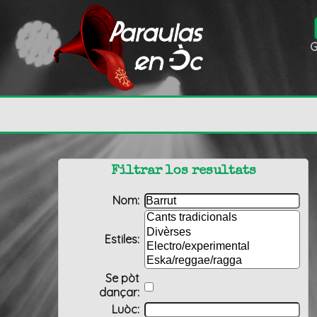
G
Filtrar los resultats
Nom:
Estiles:
Se pòt
dançar:
Luòc: