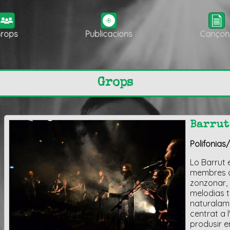
rops
Publicacions
Cançon
Grops
Barrut
Polifonias
Lo Barrut 
membres a
zonzonar, 
melodias t
naturalame
centrat a l
produsir en