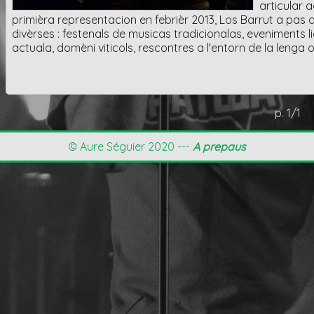
articular
primièra representacion en febrièr 2013, Los Barrut a pas
divèrses : festenals de musicas tradicionalas, eveniments 
actuala, domèni viticols, rescontres a l'entorn de la lenga 
p. 1/1
© Aure Séguier 2020 ---
A prepaus