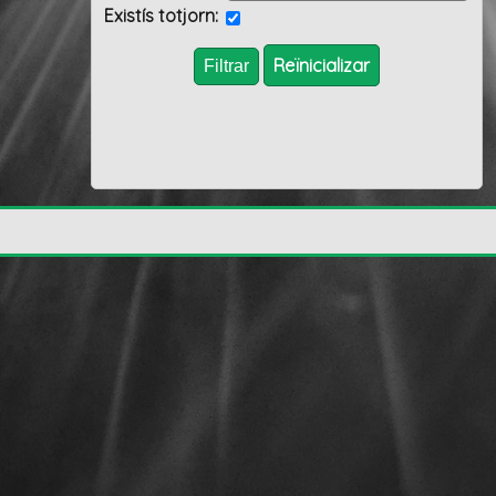
Existís totjorn:
Reïnicializar