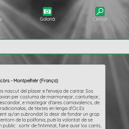
s
Galariá
Cercar
/còrs - Montpelhièr (França)
es nascut del plaser e l'enveja de cantar. Sos
vian per costuma de marmonejar, canturlejar,
escandar, e mastegar d'aires carnavalencs, de
radicionalas, de tèxtes en lenga d'Oc.Es
nt qu'an subrondat lo desir de fondar un grop
'entorn de la polifonia, puèi la volontat de se
 public : sortir de l'intimitat, faire ausir los cants,