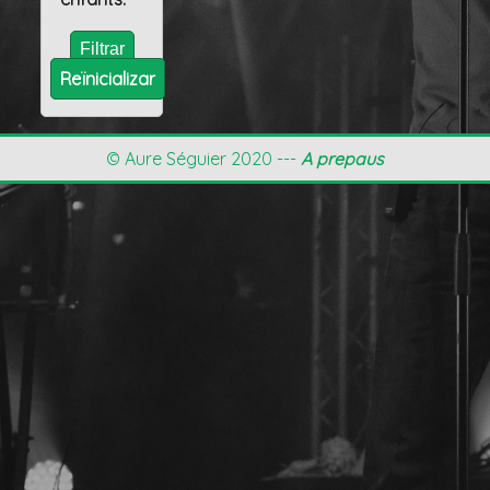
Reïnicializar
© Aure Séguier 2020 ---
A prepaus