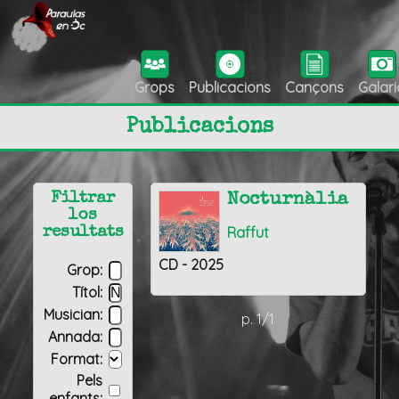
Grops
Publicacions
Cançons
Galari
Publicacions
Filtrar
Nocturnàlia
los
Raffut
resultats
CD - 2025
Grop:
Títol:
Musician:
p. 1/1
Annada:
Format:
Pels
enfants: