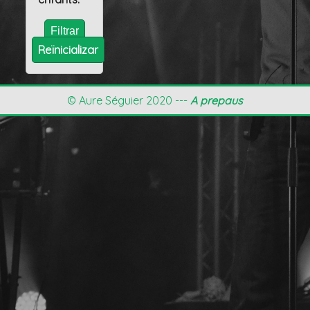
Reïnicializar
© Aure Séguier 2020 ---
A prepaus