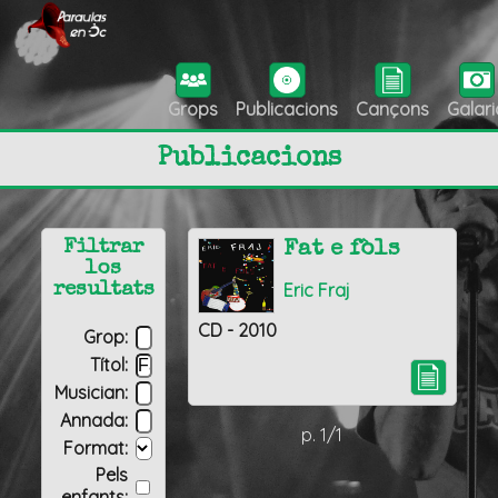
Grops
Publicacions
Cançons
Galari
Publicacions
Filtrar
Fat e fòls
los
Eric Fraj
resultats
CD - 2010
Grop:
Títol:
Musician:
Annada:
p. 1/1
Format:
Pels
enfants: