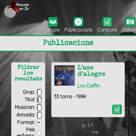
Grops
Publicacions
Cançons
Galari
Publicacions
Filtrar
L’aze
los
d’alegre
resultats
Lou Dalfin
Grop:
33 torns - 1984
Títol:
Musician:
Annada:
Format:
p. 1/1
Pels
enfants: