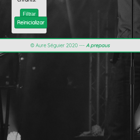
Reïnicializar
© Aure Séguier 2020 ---
A prepaus