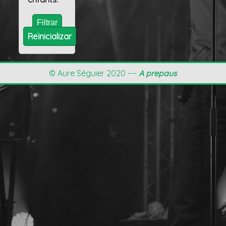
Reïnicializar
© Aure Séguier 2020 ---
A prepaus