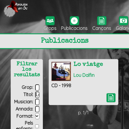
Grops
Publicacions
Cançons
Galari
Publicacions
Filtrar
Lo viatge
los
Lou Dalfin
resultats
CD - 1998
Grop:
Títol:
Musician:
Annada:
p. 1/1
Format:
Pels
enfants: