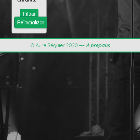
Reïnicializar
© Aure Séguier 2020 ---
A prepaus