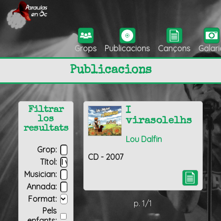
Grops
Publicacions
Cançons
Galari
Publicacions
Filtrar
I
los
virasolelhs
resultats
Lou Dalfin
Grop:
CD - 2007
Títol:
Musician:
Annada:
Format:
p. 1/1
Pels
enfants: