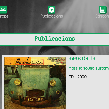
rops
Publicacions
Cançon
Publicacions
3968 CR 13
Massilia sound system
CD - 2000