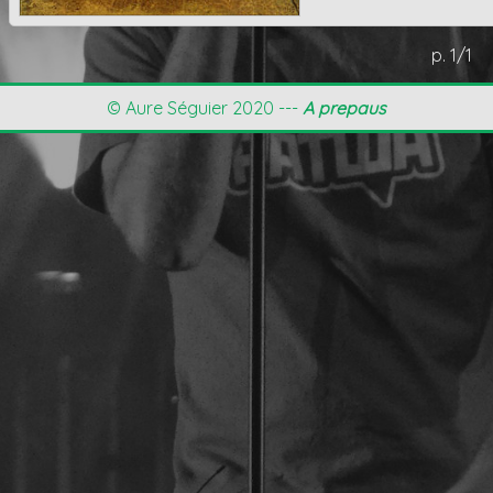
p. 1/1
© Aure Séguier 2020 ---
A prepaus