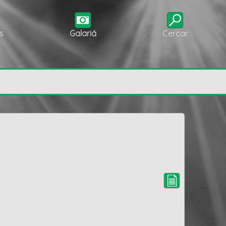
s
Galariá
Cercar