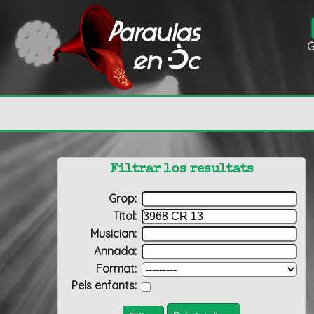
G
Filtrar los resultats
Grop:
Títol:
Musician:
Annada:
Format:
Pels enfants: