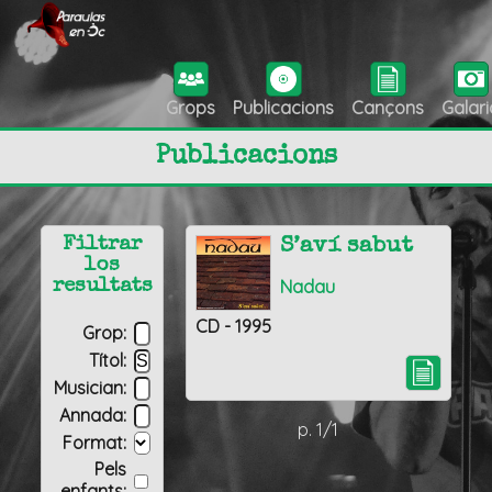
Grops
Publicacions
Cançons
Galari
Publicacions
Filtrar
S’aví sabut
los
Nadau
resultats
CD - 1995
Grop:
Títol:
Musician:
Annada:
p. 1/1
Format:
Pels
enfants: