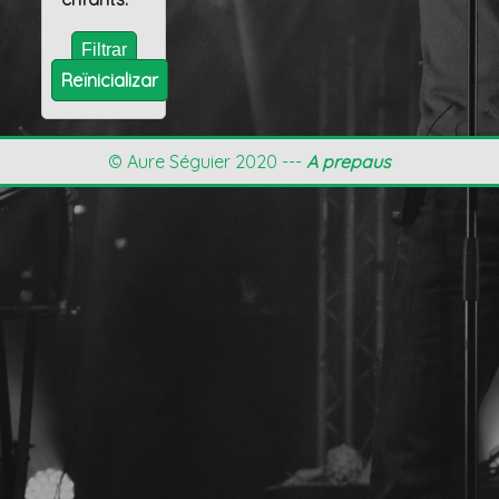
Reïnicializar
© Aure Séguier 2020 ---
A prepaus