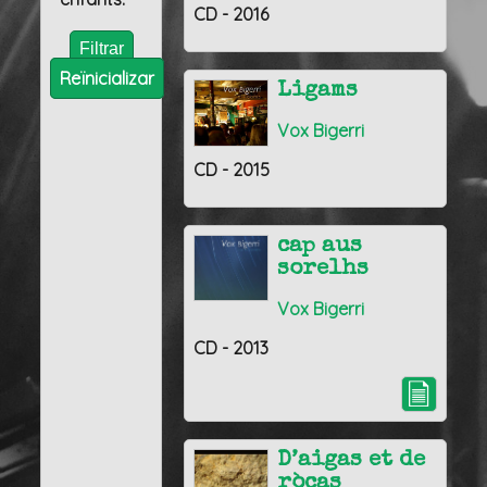
CD - 2016
Reïnicializar
Ligams
Vox Bigerri
CD - 2015
cap aus
sorelhs
Vox Bigerri
CD - 2013
D’aigas et de
ròcas