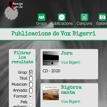
Grops
Publicacions
Cançons
Galari
Publicacions de Vox Bigerri
Filtrar
Jorn
los
Vox Bigerri
resultats
CD - 2020
Grop:
Títol:
Musician:
Bigòrra
Annada:
canta
Format:
Vox Bigerri
Pels
enfants: