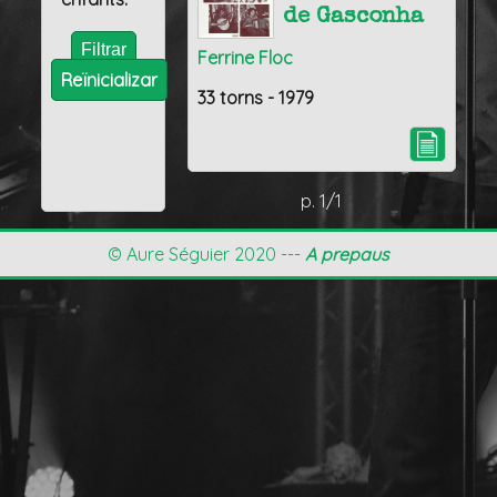
de Gasconha
Ferrine Floc
Reïnicializar
33 torns - 1979
p. 1/1
© Aure Séguier 2020 ---
A prepaus