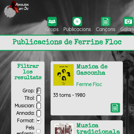
Grops
Publicacions
Cançons
Galari
Publicacions de Ferrine Floc
Filtrar
Musica de
los
Gasconha
resultats
Ferrine Floc
Grop:
33 torns - 1980
Títol:
Musician:
Annada:
Format:
Musica
Pels
tradicionala
enfants: