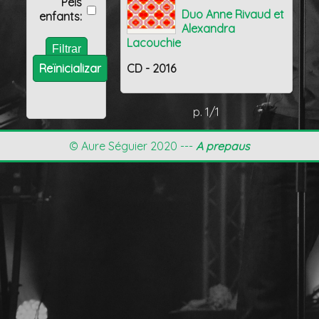
Pels
Duo Anne Rivaud et
enfants:
Alexandra
Lacouchie
Reïnicializar
CD - 2016
p. 1/1
© Aure Séguier 2020 ---
A prepaus