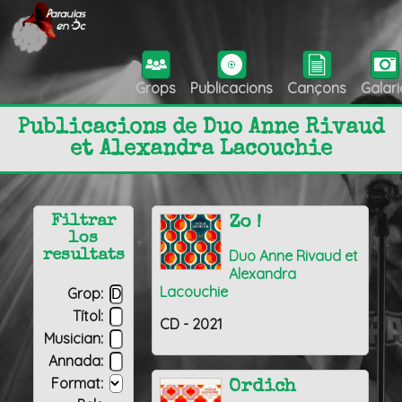
Grops
Publicacions
Cançons
Galari
Publicacions de Duo Anne Rivaud
et Alexandra Lacouchie
Filtrar
Zo !
los
Duo Anne Rivaud et
resultats
Alexandra
Lacouchie
Grop:
Títol:
CD - 2021
Musician:
Annada:
Format:
Ordich