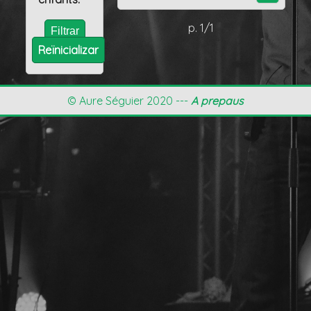
p. 1/1
Reïnicializar
© Aure Séguier 2020 ---
A prepaus