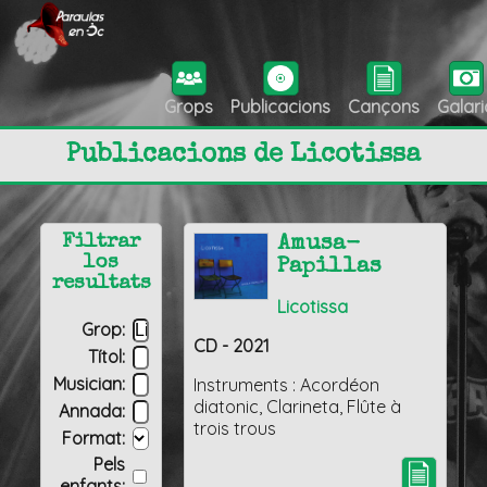
Grops
Publicacions
Cançons
Galari
Publicacions de Licotissa
Filtrar
Amusa-
los
Papillas
resultats
Licotissa
Grop:
CD - 2021
Títol:
Musician:
Instruments : Acordéon
diatonic, Clarineta, Flûte à
Annada:
trois trous
Format:
Pels
enfants: