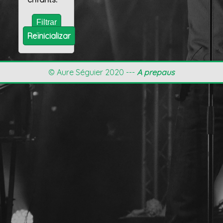
Reïnicializar
© Aure Séguier 2020 ---
A prepaus