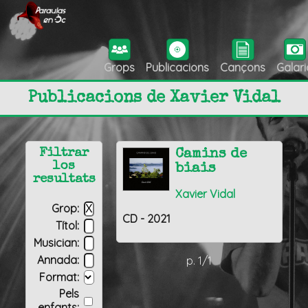
Grops
Publicacions
Cançons
Galari
Publicacions de Xavier Vidal
Filtrar
Camins de
los
biais
resultats
Xavier Vidal
Grop:
CD - 2021
Títol:
Musician:
Annada:
p. 1/1
Format:
Pels
enfants: