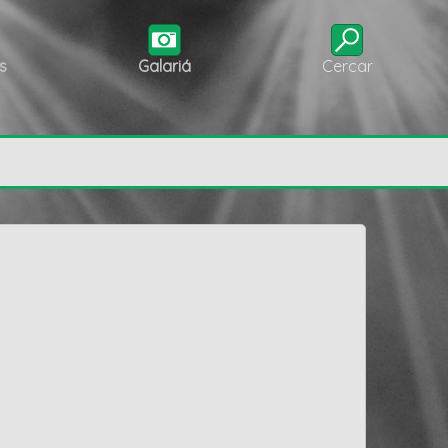
s
Galariá
Cercar