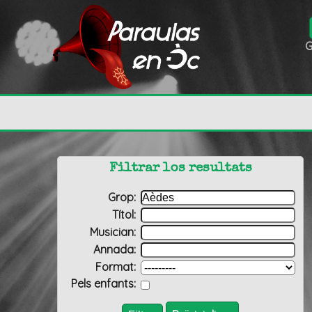
G
Filtrar los resultats
Grop:
Títol:
Musician:
Annada:
Format:
Pels enfants: