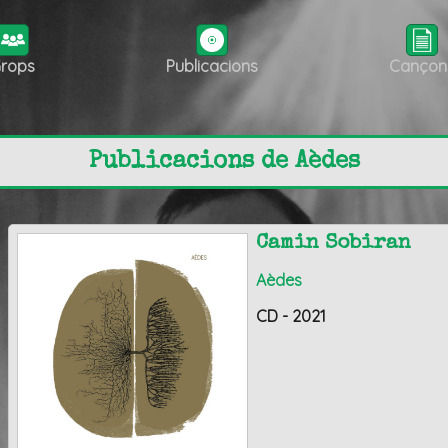
rops
Publicacions
Cançon
Publicacions de Aèdes
Camin Sobiran
Aèdes
CD - 2021