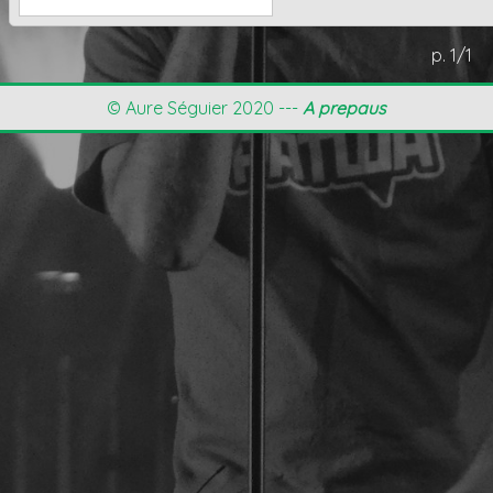
p. 1/1
© Aure Séguier 2020 ---
A prepaus