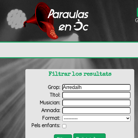
G
Filtrar los resultats
Grop:
Títol:
Musician:
Annada:
Format:
Pels enfants: