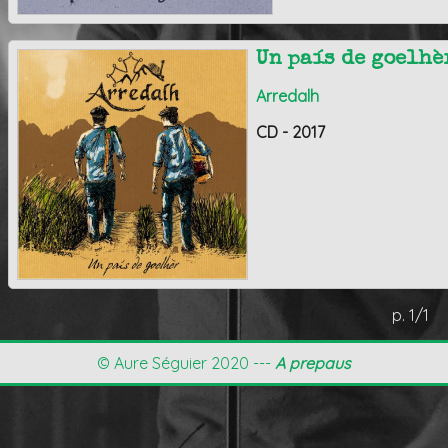
Un país de goelhè
Arredalh
CD - 2017
p. 1/1
© Aure Séguier 2020 ---
A prepaus