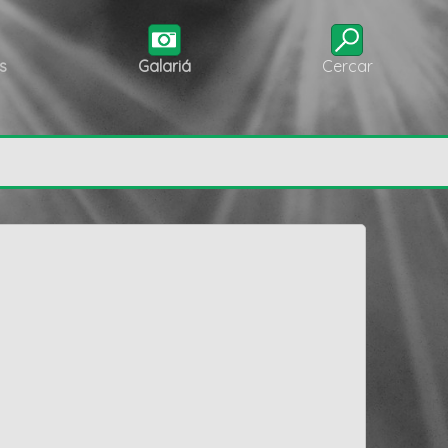
s
Galariá
Cercar