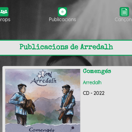
rops
Publicacions
Cançon
Publicacions de Arredalh
Comengés
Arredalh
CD - 2022