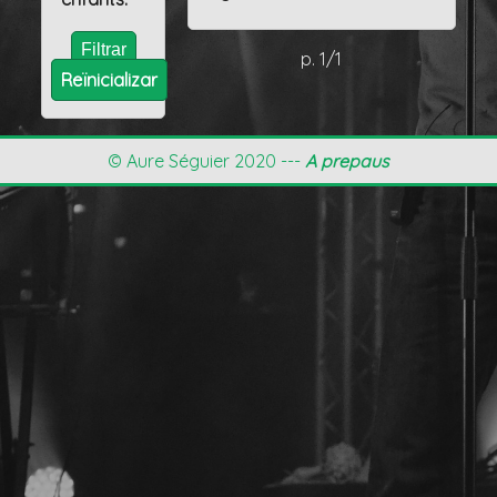
p. 1/1
Reïnicializar
© Aure Séguier 2020 ---
A prepaus