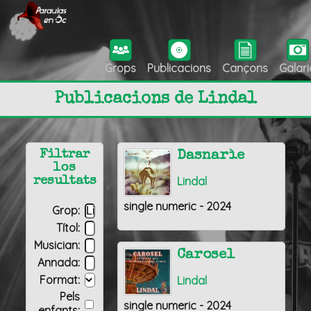
Grops
Publicacions
Cançons
Galari
Publicacions de Lindal
Filtrar
Dasnarìe
los
Lindal
resultats
single numeric - 2024
Grop:
Títol:
Musician:
Carosel
Annada:
Format:
Lindal
Pels
single numeric - 2024
enfants: