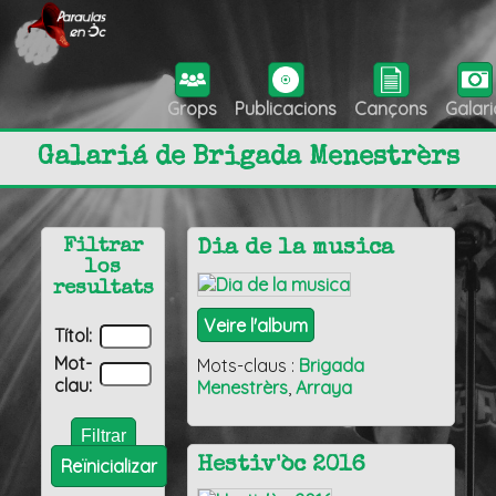
Grops
Publicacions
Cançons
Galari
Galariá de Brigada Menestrèrs
Filtrar
Dia de la musica
los
resultats
Veire l'album
Títol:
Mot-
Mots-claus :
Brigada
clau:
Menestrèrs
,
Arraya
Hestiv'òc 2016
Reïnicializar