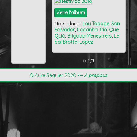
Veire l'album
Mots-claus :
Lou Tapage
,
San
Salvador
,
Cocanha Triò
,
Que
Quiò
,
Brigada Menestrèrs
,
Le
bal Brotto-Lopez
p. 1/1
© Aure Séguier 2020 ---
A prepaus