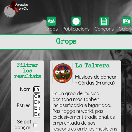
Grops
Publicacions
Cançons
Galari
Grops
Filtrar
La Talvera
los
Musicas de dançar
resultats
- Còrdas (França)
Nom:
Es un grop de musica
occitana mas tanben
inclassificabla e bigarrada.
Estiles:
Pas ragga ni world, pas
exclusivament tradicional, es
Se pòt
emprentada de sos
dançar:
rescontres amb los musicians