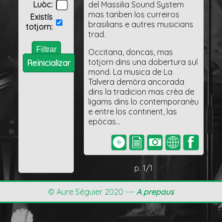
Luòc:
del Massilia Sound System
mas tanben los curreiros
Existís
brasilians e autres musicians
totjorn:
trad.
Occitana, doncas, mas
totjorn dins una dobertura sul
Reïnicializar
mond. La musica de La
Talvera demòra ancorada
dins la tradicion mas crèa de
ligams dins lo contemporanèu
e entre los continent, las
epòcas...
p. 1/1
© Aure Séguier 2020 ---
A prepaus