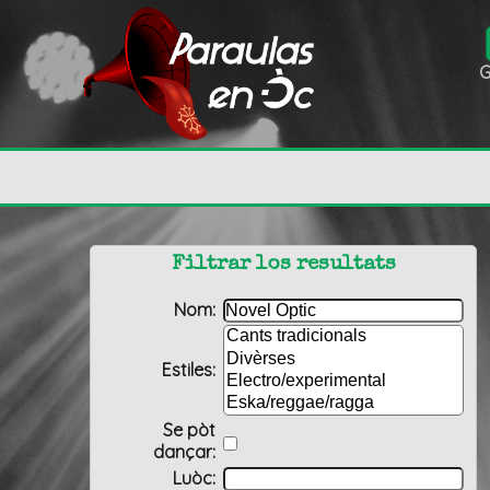
G
Filtrar los resultats
Nom:
Estiles:
Se pòt
dançar:
Luòc: