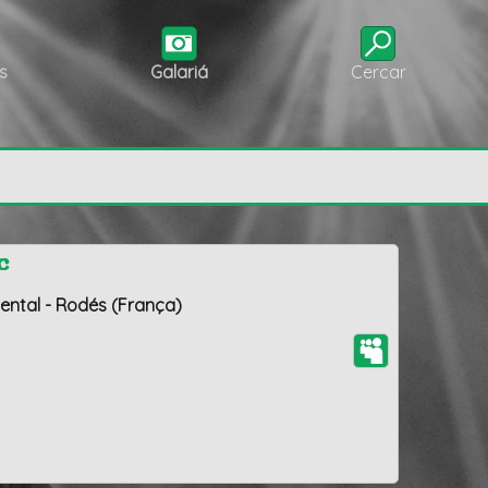
s
Galariá
Cercar
c
ental - Rodés (França)