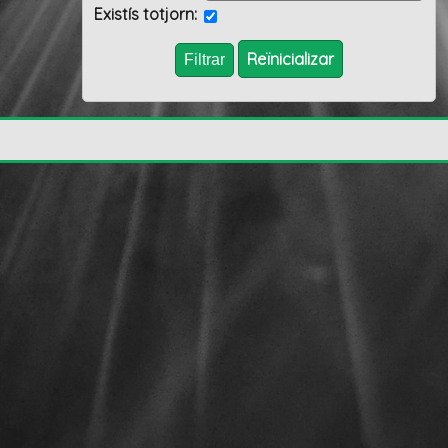
Existís totjorn:
Reïnicializar