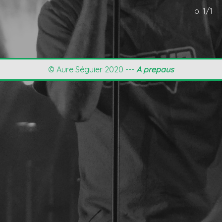
p. 1/1
© Aure Séguier 2020 ---
A prepaus