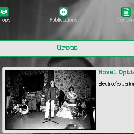
rops
Publicacions
Cançon
Grops
Novel Opti
Electro/experim