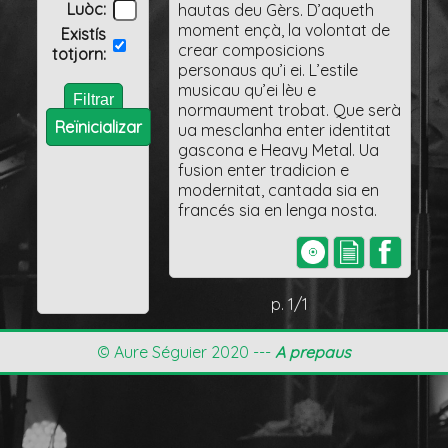
Luòc:
hautas deu Gèrs. D’aqueth
moment ençà, la volontat de
Existís
crear composicions
totjorn:
personaus qu’i ei. L’estile
musicau qu’ei lèu e
normaument trobat. Que serà
Reïnicializar
ua mesclanha enter identitat
gascona e Heavy Metal. Ua
fusion enter tradicion e
modernitat, cantada sia en
francés sia en lenga nosta.
p. 1/1
© Aure Séguier 2020 ---
A prepaus