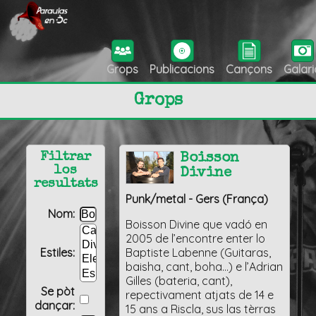
Grops
Publicacions
Cançons
Galari
Grops
Filtrar
Boisson
los
Divine
resultats
Punk/metal - Gers (França)
Nom:
Boisson Divine que vadó en
2005 de l’encontre enter lo
Estiles:
Baptiste Labenne (Guitaras,
baisha, cant, boha…) e l’Adrian
Gilles (bateria, cant),
Se pòt
repectivament atjats de 14 e
dançar:
15 ans a Riscla, sus las tèrras