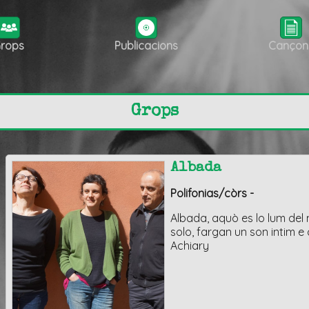
rops
Publicacions
Cançon
Grops
Albada
Polifonias/còrs -
Albada, aquò es lo lum del 
solo, fargan un son intim e
Achiary