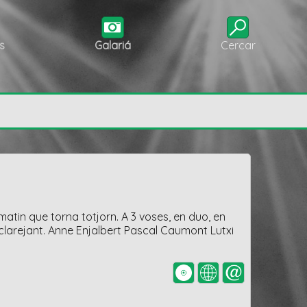
s
Galariá
Cercar
matin que torna totjorn. A 3 voses, en duo, en
 clarejant. Anne Enjalbert Pascal Caumont Lutxi