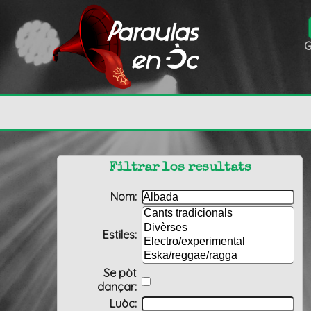
G
Filtrar los resultats
Nom:
Estiles:
Se pòt
dançar:
Luòc: