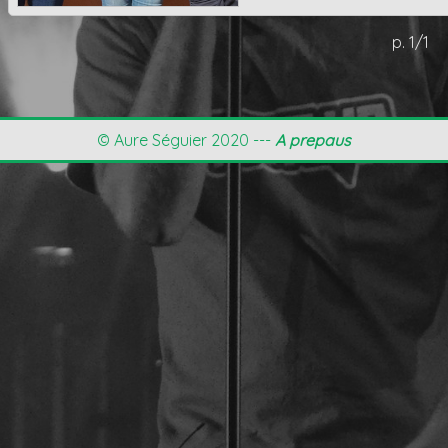
p. 1/1
© Aure Séguier 2020 ---
A prepaus