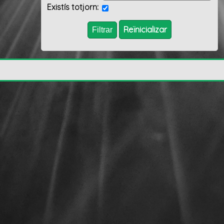
Existís totjorn:
Reïnicializar