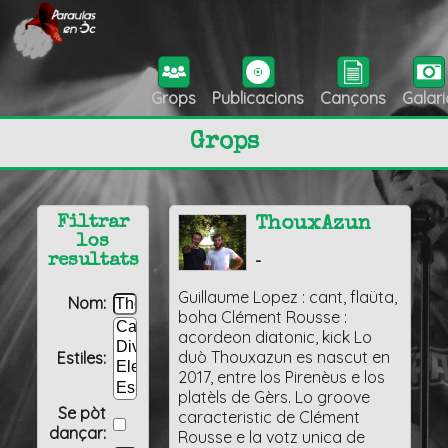
Grops
Publicacions
Cançons
Galari
Grops
Filtrar
ThouxAzun
los
-
resultats
Guillaume Lopez : cant, flaüta,
Nom:
boha Clément Rousse :
acordeon diatonic, kick Lo
duò Thouxazun es nascut en
Estiles:
2017, entre los Pirenèus e los
platèls de Gèrs. Lo groove
Se pòt
caracteristic de Clément
dançar:
Rousse e la votz unica de