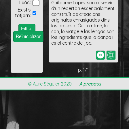
Luòc:
Guillaume Lopez son al servici
d'un repertòri essencialament
Existís
constituït de creacions
totjorn:
originalas enrasigadas dins
los païses d'Òc.Lo ritme, lo
son, lo viatge e las lengas son
Reïnicializar
los ingredients que la dança i
es al centre del jòc.
p. 1/1
© Aure Séguier 2020 ---
A prepaus