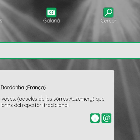
s
Galariá
Cercar
- Dordonha (França)
nc voses, (aqueles de las sòrres Auzemery) que
anhs del repertòri tradicional.