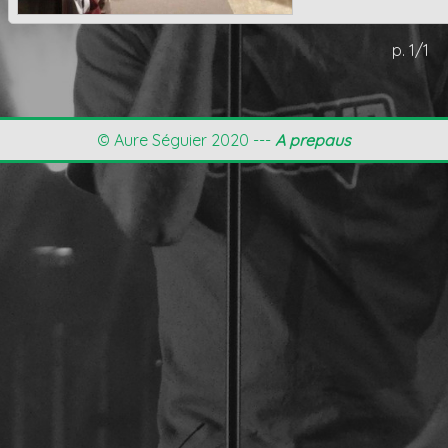
p. 1/1
© Aure Séguier 2020 ---
A prepaus