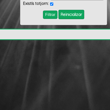
Existís totjorn:
Reïnicializar