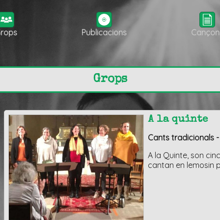
rops
Publicacions
Cançon
Grops
A la quinte
Cants tradicionals 
A la Quinte, son ci
cantan en lemosin pl