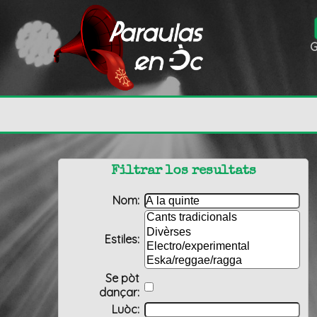
G
Filtrar los resultats
Nom:
Estiles:
Se pòt
dançar:
Luòc: