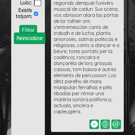
Luòc:
regionals dempuèi l'univèrs
musical de cadun. Sus scèna,
Existís
vos obrisson alara las pòrtas
totjorn:
de lor talhièr ont
s'entremesclan cants de
trabalh e de lucha, planhs
Reïnicializar
amoroses, satiras politicas e
religiosas, cants a dançar e a
beure, totes portats per la
cadéncia, roncaira e
dançarèla de lors gròssas
caissas, tom bassa e autres
elements de percussion. Los
dètz parelhs de mans
manipulan ferralhas e pèls
tibadas per ritmar una
matèria sonòra polifonica,
actuala, sincèra e
capleugièra.