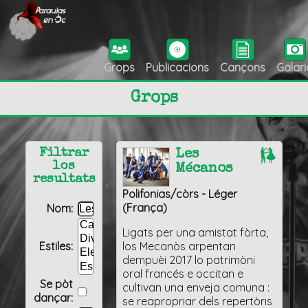
Grops
Publicacions
Cançons
Galari
Grops
Filtrar
Les
los
Mécanos
resultats
Polifonias/còrs - Léger
(França)
Nom:
Ligats per una amistat fòrta,
Estiles:
los Mecanòs arpentan
dempuèi 2017 lo patrimòni
oral francés e occitan e
Se pòt
cultivan una enveja comuna :
dançar:
se reapropriar dels repertòris