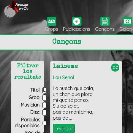
Grops
Publicacions
Cançons
Galari
Cançons
Filtrar
Laiseme
oc
los
Lou Seriol
resultats
La nuech que cala,
Títol:
un chan que plora
Grop:
mi que te penso.
Musician:
Siu da solet.
pas de montanha,
Disc:
pas de …
Paraulas
disponiblas:
Legir tot
Tròç de