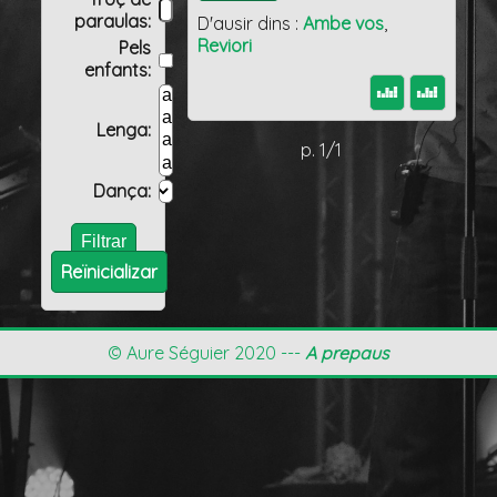
paraulas:
D'ausir dins :
Ambe vos
,
Reviori
Pels
enfants:
Lenga:
p. 1/1
Dança:
Reïnicializar
© Aure Séguier 2020 ---
A prepaus