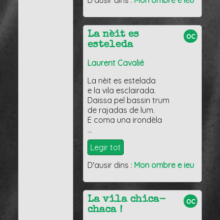
D'ausir dins :
Mon ombre e ieu
La nèit es
oc
esteleda
Laurent Cavalié
La nèit es estelada
e la vila esclairada.
Daissa pel bassin trum
de rajadas de lum.
E coma una irondèla
…
Legir tot
D'ausir dins :
Mon ombre e ieu
La vila chica-
oc
chaca !