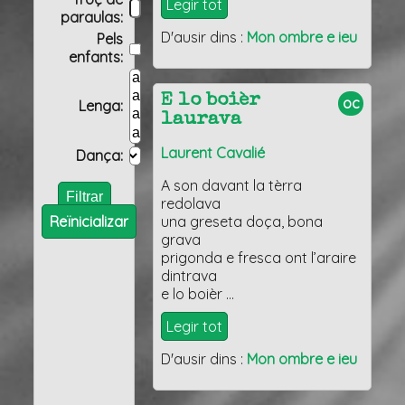
Legir tot
paraulas:
D'ausir dins :
Mon ombre e ieu
Pels
enfants:
E lo boièr
oc
Lenga:
laurava
Laurent Cavalié
Dança:
A son davant la tèrra
redolava
Reïnicializar
una greseta doça, bona
grava
prigonda e fresca ont l’araire
dintrava
e lo boièr …
Legir tot
D'ausir dins :
Mon ombre e ieu