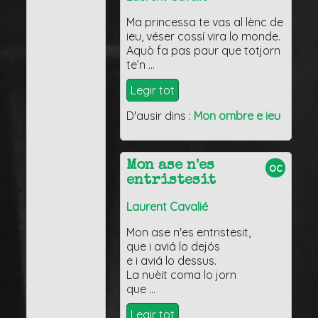
Ma princessa te vas al lènc de
ieu, véser cossí vira lo monde.
Aquò fa pas paur que totjorn
te’n …
Legir tot
D'ausir dins :
Mon ombre e ieu
Mon ase n'es
oc
entristesit
Laurent Cavalié
Mon ase n'es entristesit,
que i aviá lo dejós
e i aviá lo dessus.
La nuèit coma lo jorn
que …
Legir tot