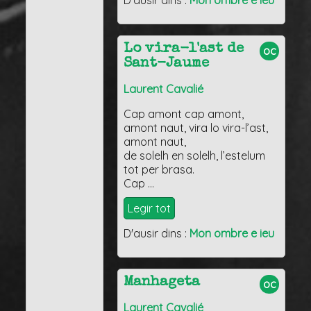
D'ausir dins :
Mon ombre e ieu
Lo vira-l'ast de
oc
Sant-Jaume
Laurent Cavalié
Cap amont cap amont,
amont naut, vira lo vira-l’ast,
amont naut,
de solelh en solelh, l’estelum
tot per brasa.
Cap …
Legir tot
D'ausir dins :
Mon ombre e ieu
Manhageta
oc
Laurent Cavalié