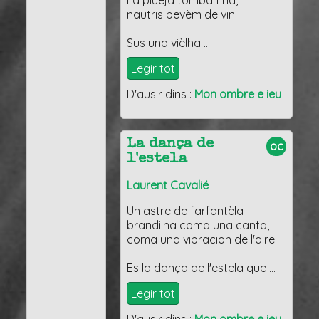
La pluèja tomba fina,
nautris bevèm de vin.
Sus una vièlha …
Legir tot
D'ausir dins :
Mon ombre e ieu
La dança de
oc
l'estela
Laurent Cavalié
Un astre de farfantèla
brandilha coma una canta,
coma una vibracion de l'aire.
Es la dança de l'estela que …
Legir tot