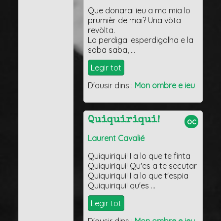
Que donarai ieu a ma mia lo
prumièr de mai? Una vòta
revòlta.
Lo perdigal esperdigalha e la
saba saba, …
Legir tot
D'ausir dins :
Mon ombre e ieu
Quiquiriqui!
oc
Laurent Cavalié
Quiquiriqui! I a lo que te finta
Quiquiriqui! Qu'es a te secutar
Quiquiriqui! I a lo que t'espia
Quiquiriqui! qu'es …
Legir tot