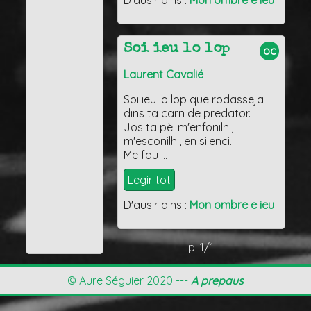
D'ausir dins :
Mon ombre e ieu
Soi ieu lo lop
oc
Laurent Cavalié
Soi ieu lo lop que rodasseja
dins ta carn de predator.
Jos ta pèl m'enfonilhi,
m'esconilhi, en silenci.
Me fau …
Legir tot
D'ausir dins :
Mon ombre e ieu
p. 1/1
© Aure Séguier 2020 ---
A prepaus