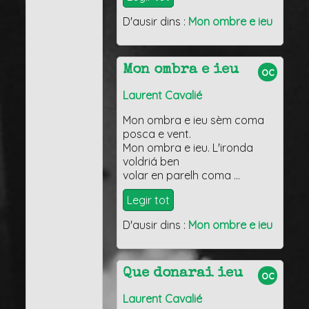
D'ausir dins :
Mon ombre e ieu
Mon ombra e ieu
oc
Laurent Cavalié
Mon ombra e ieu sèm coma
posca e vent.
Mon ombra e ieu. L'ironda
voldriá ben
volar en parelh coma …
Legir tot
D'ausir dins :
Mon ombre e ieu
Que donarai ieu
oc
Laurent Cavalié