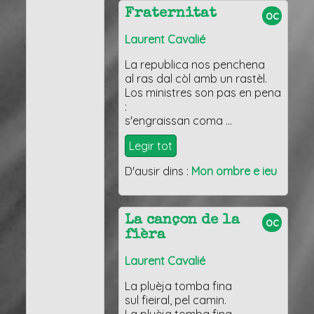
Fraternitat
oc
Laurent Cavalié
La republica nos penchena
al ras dal còl amb un rastèl.
Los ministres son pas en pena
:
s'engraissan coma …
Legir tot
D'ausir dins :
Mon ombre e ieu
La cançon de la
oc
fièra
Laurent Cavalié
La pluèja tomba fina
sul fieiral, pel camin.