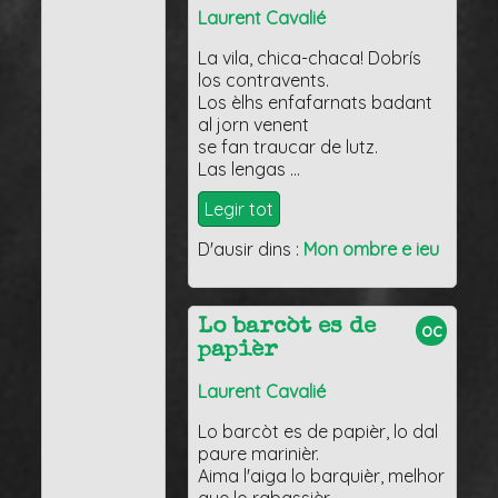
Laurent Cavalié
La vila, chica-chaca! Dobrís
los contravents.
Los èlhs enfafarnats badant
al jorn venent
se fan traucar de lutz.
Las lengas …
Legir tot
D'ausir dins :
Mon ombre e ieu
Lo barcòt es de
oc
papièr
Laurent Cavalié
Lo barcòt es de papièr, lo dal
paure marinièr.
Aima l'aiga lo barquièr, melhor