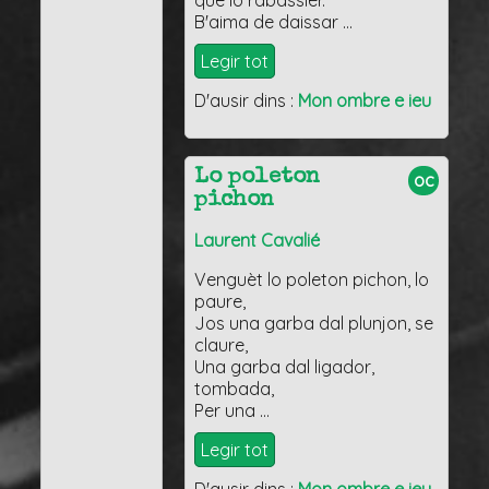
que lo rabassièr.
B'aima de daissar …
Legir tot
D'ausir dins :
Mon ombre e ieu
Lo poleton
oc
pichon
Laurent Cavalié
Venguèt lo poleton pichon, lo
paure,
Jos una garba dal plunjon, se
claure,
Una garba dal ligador,
tombada,
Per una …
Legir tot