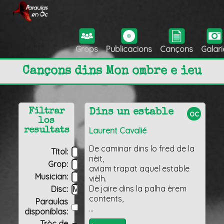
Grops
Publicacions
Cançons
Galari
Cançons dins Mon ombre e ieu
Filtrar
Dins un estable
oc
los
Laurent Cavalié
resultats
De caminar dins lo fred de la
Títol:
nèit,
Grop:
aviam trapat aquel estable
Musician:
vièlh.
De jaire dins la palha èrem
Disc:
contents,
Paraulas
…
disponiblas:
Tròç de