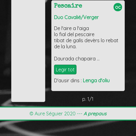
Pescaire
oc
Duo Cavalié/Verger
De l'aire a l'aiga
lo fial del pescaire
tibat de galís devèrs lo rebat
de la luna.
Daurada chapaira …
Legir tot
D'ausir dins :
Lenga d'oliu
p. 1/1
© Aure Séguier 2020 ---
A prepaus