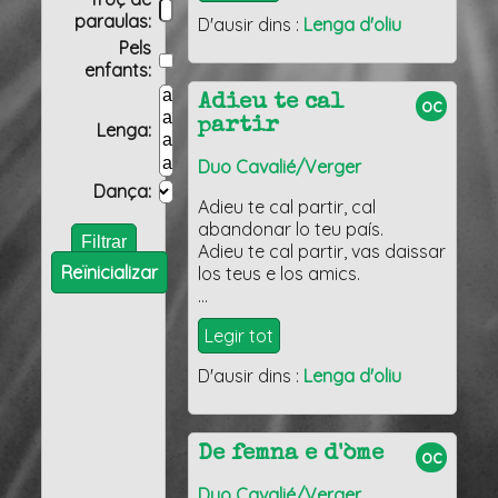
paraulas:
D'ausir dins :
Lenga d'oliu
Pels
enfants:
Adieu te cal
oc
partir
Lenga:
Duo Cavalié/Verger
Dança:
Adieu te cal partir, cal
abandonar lo teu país.
Adieu te cal partir, vas daissar
Reïnicializar
los teus e los amics.
…
Legir tot
D'ausir dins :
Lenga d'oliu
De femna e d'òme
oc
Duo Cavalié/Verger