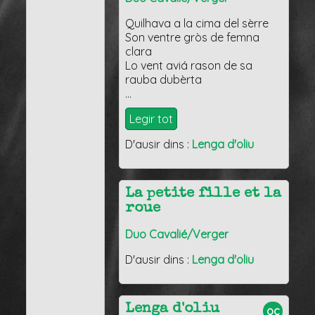
Quilhava a la cima del sèrre
Son ventre gròs de femna
clara
Lo vent aviá rason de sa
rauba dubèrta
…
Legir tot
D'ausir dins :
Lenga d'oliu
La petite fille et la
roue
Duo Cavalié/Verger
D'ausir dins :
Lenga d'oliu
Lenga d'oliu
oc