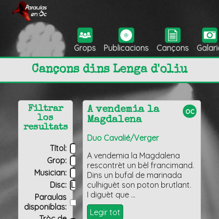
Grops
Publicacions
Cançons
Galari
Cançons dins Lenga d'oliu
Filtrar
A vendemia la
oc
los
Magdalena
resultats
Duo Cavalié/Verger
Títol:
A vendemia la Magdalena
Grop:
rescontrèt un bèl francimand.
Musician:
Dins un bufal de marinada
Disc:
culhiguèt son poton brutlant.
I diguèt que …
Paraulas
disponiblas:
Legir tot
Tròç de