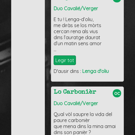
Duo Cavalié/Verger
E tu ! Lenga-d’oliu,
me diràs se los mòrts
cercan rena als vius
dins l’auratge daurat
d’un matin sens amor
…
Legir tot
D'ausir dins :
Lenga d'oliu
Lo Carbonièr
oc
Duo Cavalié/Verger
Qual vòl saupre la vida del
paure carbonièr
que mena dins la mina amai
dins son panièr ?