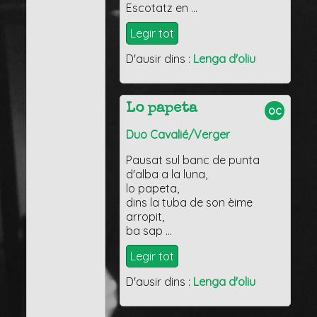
Escotatz en …
Legir tot
D'ausir dins :
Lenga d'oliu
Lo papeta
oc
Duo Cavalié/Verger
Pausat sul banc de punta
d'alba a la luna,
lo papeta,
dins la tuba de son èime
arropit,
ba sap …
Legir tot
D'ausir dins :
Lenga d'oliu