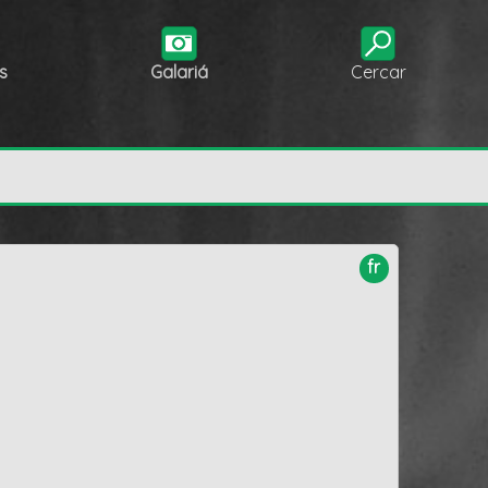
s
Galariá
Cercar
fr