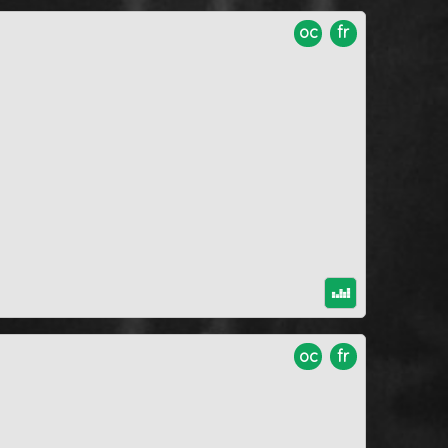
oc
fr
oc
fr