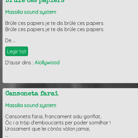
Brûle ces papiers
Massilia sound system
Brûle ces papiers je te dis brûle ces papiers
Brûle ces papiers je te dis brûle ces papiers
De …
Legir tot
D'ausir dins :
Aïollywood
Cansoneta farai
Massilia sound system
Cansoneta farai, francament siáu gonflat,
Òc i a tròp d’emboucants per poder somilhar !
Urosament que lei cònòs vòlon jamai,
…