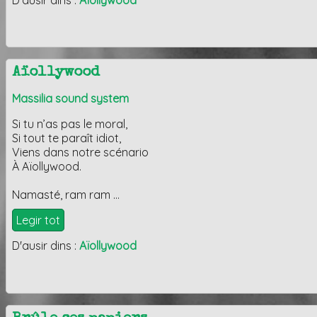
Aïollywood
Massilia sound system
Si tu n’as pas le moral,
Si tout te paraît idiot,
Viens dans notre scénario
À Aïollywood.
Namasté, ram ram …
Legir tot
D'ausir dins :
Aïollywood