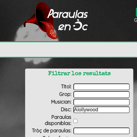
G
Filtrar los resultats
Títol:
Grop:
Musician:
Disc:
Paraulas
disponiblas:
Tròç de paraulas: