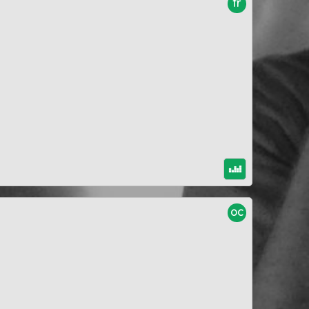
fr
oc