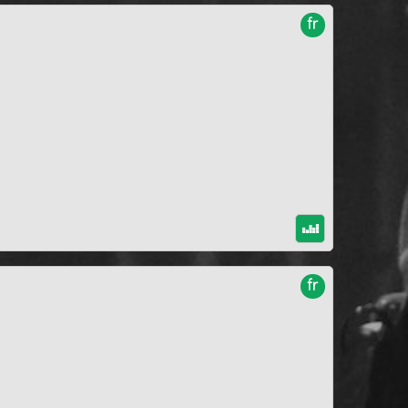
fr
fr