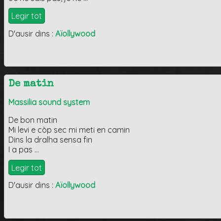
Legir tot
D'ausir dins :
Aïollywood
De matin
Massilia sound system
De bon matin
Mi levi e còp sec mi meti en camin
Dins la dralha sensa fin
I a pas …
Legir tot
D'ausir dins :
Aïollywood