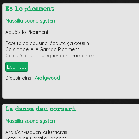
Es lo picament
Massilia sound system
Aquò’s lo Picament…
Écoute ça cousine, écoute ça cousin
Ça s’appelle le Garriga Picament
Calculé pour bouléguer continuellement le …
Legir tot
D'ausir dins :
Aïollywood
La dansa dau corsari
Massilia sound system
Ara s’envisquen lei lumieras
Sota lo cèu, aval a l’orisont