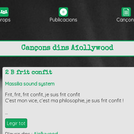
rops
Publicacions
Cançon
Cançons dins Aïollywood
2 B frit confit
Massilia sound system
Frit, frit, frit confit, je suis frit confit
C’est mon vice, c’est ma philosophie, je suis frit confit !
…
Legir tot
D'ausir dins :
Aïollywood