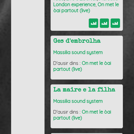
London experience
,
On met le
òai partout (live)
Ges d'embrolha
Massilia sound system
D'ausir dins :
On met le òai
partout (live)
La maire e la filha
Massilia sound system
D'ausir dins :
On met le òai
partout (live)