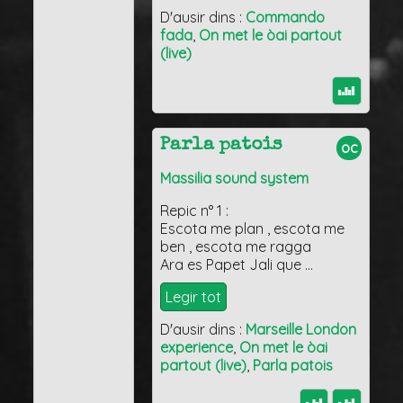
D'ausir dins :
Commando
fada
,
On met le òai partout
(live)
Parla patois
oc
Massilia sound system
Repic n° 1 :
Escota me plan , escota me
ben , escota me ragga
Ara es Papet Jali que …
Legir tot
D'ausir dins :
Marseille London
experience
,
On met le òai
partout (live)
,
Parla patois