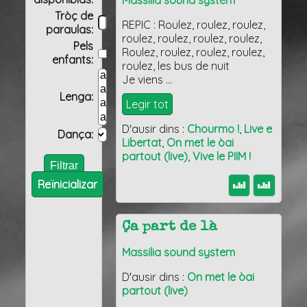
Massilia sound system
Tròç de
REPIC : Roulez, roulez, roulez,
paraulas:
roulez, roulez, roulez, roulez,
Pels
Roulez, roulez, roulez, roulez,
enfants:
roulez, les bus de nuit
Je viens …
Lenga:
Legir tot
D'ausir dins :
Chourmo !
,
Live e
Dança:
Libertat
,
On met le òai
partout (live)
,
Vive le PIIM !
Reïnicializar
Ça part de là
Massilia sound system
D'ausir dins :
On met le òai
partout (live)