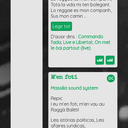
Tota la vida mi ten bolegant.
Lo reggae es mon companh,
Sus mon camin …
Legir tot
D'ausir dins :
Commando
fada
,
Live e Libertat
,
On met
le òai partout (live)
M'en foti
oc
Massilia sound system
Repic
I eu m’en foti, m’en vau au
Raggà Balèti!
Leis istòrias politicas, Leis
afaires juridicas,