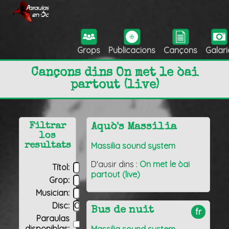
Grops
Publicacions
Cançons
Galari
Cançons dins On met le òai
partout (live)
Filtrar
Aquò's Massilia
los
Massilia sound system
resultats
D'ausir dins :
On met le òai
Títol:
partout (live)
Grop:
Musician:
Disc:
Bus de nuit
fr
Paraulas
disponiblas: