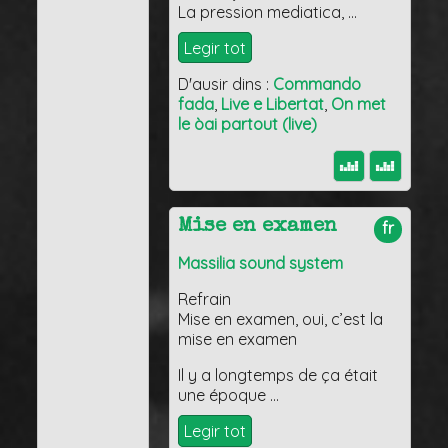
La pression mediatica, …
Legir tot
D'ausir dins :
Commando
fada
,
Live e Libertat
,
On met
le òai partout (live)
Mise en examen
fr
Massilia sound system
Refrain
Mise en examen, oui, c’est la
mise en examen
Il y a longtemps de ça était
une époque …
Legir tot