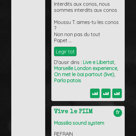
Interdits aux conos, nous
sommes interdits aux conos
Moussu T. aimes-tu les conos
?
Non non pas du tout
Papet …
Legir tot
D'ausir dins :
Live e Libertat
,
Marseille London experience
,
On met le òai partout (live)
,
Parla patois
Vive le PIIM
fr
Massilia sound system
REFRAIN