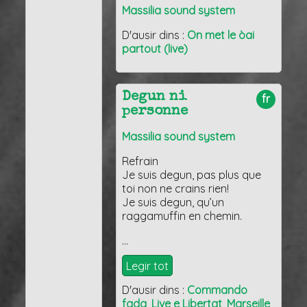
Massilia sound system
D'ausir dins :
On met le òai
partout (live)
Degun ni
fr
personne
Massilia sound system
Refrain
Je suis degun, pas plus que
toi non ne crains rien!
Je suis degun, qu’un
raggamuffin en chemin.
…
Legir tot
D'ausir dins :
Commando
fada
,
Live e Libertat
,
Marseille