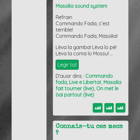
Massilia sound system
Refrain
Commando Fada, c’est
terrible!
Commando Fada, Massilia!
Lèva la gamba! Lèva lo pè!
Lèva la coma lo Mossu! …
Legir tot
D'ausir dins :
Commando
fada
,
Live e Libertat
,
Massilia
fait tourner (live)
,
On met le
òai partout (live)
Connais-tu ces mecs
?