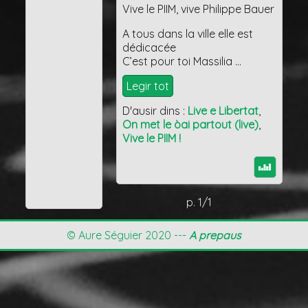
Vive le PIIM, vive Philippe Bauer
A tous dans la ville elle est
dédicacée
C’est pour toi Massilia …
Legir tot
D'ausir dins :
Live e Libertat
,
On met le òai partout (live)
,
Vive le PIIM !
p. 1/1
© Aure Séguier 2020 ---
A prepaus