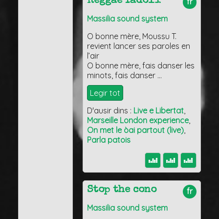
Reggae fadòli
fr
Massilia sound system
O bonne mère, Moussu T.
revient lancer ses paroles en
l’air
O bonne mère, fais danser les
minots, fais danser …
Legir tot
D'ausir dins :
Live e Libertat
,
Marseille London experience
,
On met le òai partout (live)
,
Parla patois
Stop the cono
fr
Massilia sound system