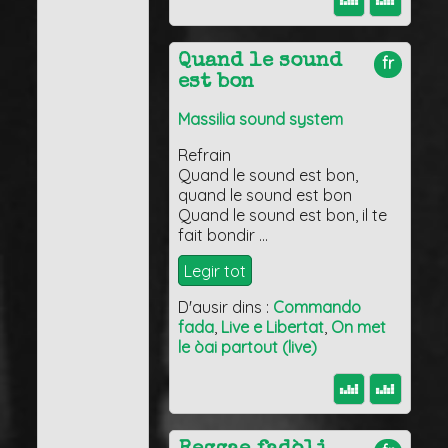
Quand le sound
fr
est bon
Massilia sound system
Refrain
Quand le sound est bon,
quand le sound est bon
Quand le sound est bon, il te
fait bondir …
Legir tot
D'ausir dins :
Commando
fada
,
Live e Libertat
,
On met
le òai partout (live)