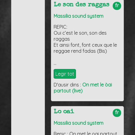
Le son des raggas
fr
Massilia sound system
REPIC:
Oui c’est le son, son des
raggas
Et ainsi font, font ceux que le
reggae rend fadas (Bis)
…
Legir tot
D'ausir dins :
On met le òai
partout (live)
Lo oai
fr
Massilia sound system
Repic : On met le oai partout