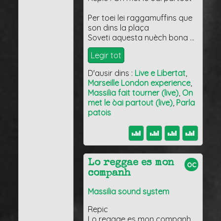
Per toei lei raggamuffins que
son dins la plaça
Soveti aquesta nuèch bona …
Legir tot
D'ausir dins :
Live e Libertat
,
Marseille London experience
,
Massilia fait tourner (live)
,
On
met le òai partout (live)
,
Parla
patois
Lo reggae es mon
oc
companh
Massilia sound system
Repic
Lo reggae es mon companh,