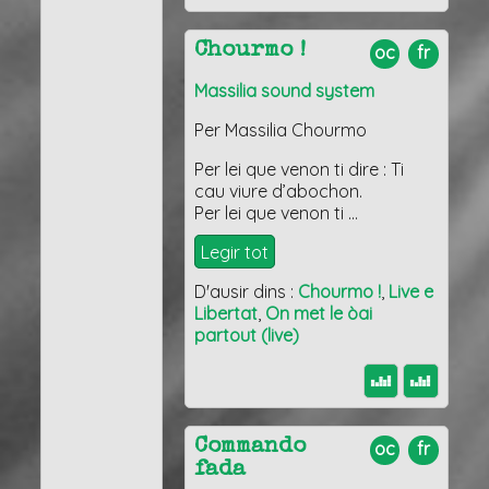
Chourmo !
oc
fr
Massilia sound system
Per Massilia Chourmo
Per lei que venon ti dire : Ti
cau viure d’abochon.
Per lei que venon ti …
Legir tot
D'ausir dins :
Chourmo !
,
Live e
Libertat
,
On met le òai
partout (live)
Commando
oc
fr
fada