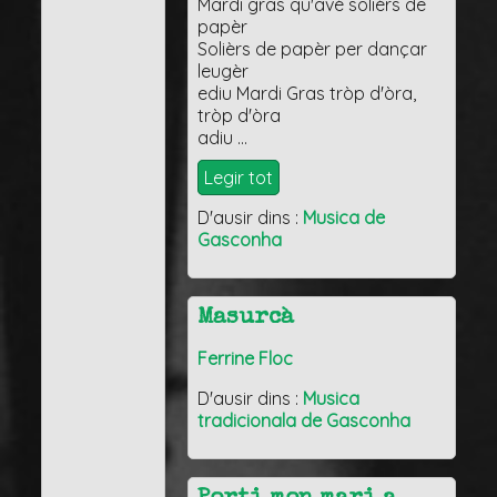
Mardi gras qu'avè solièrs de
papèr
Solièrs de papèr per dançar
leugèr
ediu Mardi Gras tròp d'òra,
tròp d'òra
adiu …
Legir tot
D'ausir dins :
Musica de
Gasconha
Masurcà
Ferrine Floc
D'ausir dins :
Musica
tradicionala de Gasconha