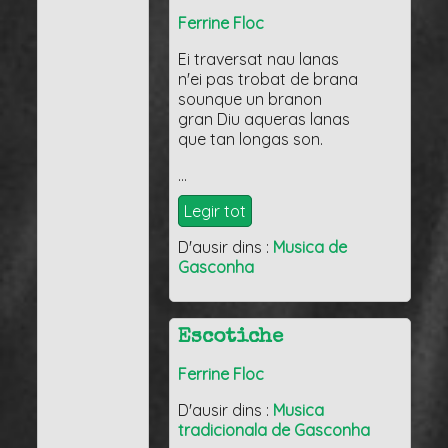
Ferrine Floc
Ei traversat nau lanas
n'ei pas trobat de brana
sounque un branon
gran Diu aqueras lanas
que tan longas son.
…
Legir tot
D'ausir dins :
Musica de
Gasconha
Escotiche
Ferrine Floc
D'ausir dins :
Musica
tradicionala de Gasconha