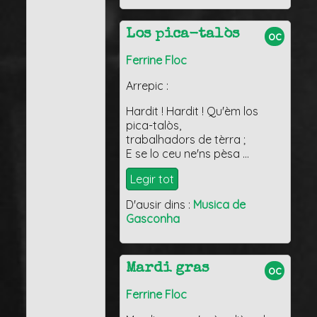
Los pica-talòs
oc
Ferrine Floc
Arrepic :
Hardit ! Hardit ! Qu'èm los
pica-talòs,
trabalhadors de tèrra ;
E se lo ceu ne'ns pèsa …
Legir tot
D'ausir dins :
Musica de
Gasconha
Mardi gras
oc
Ferrine Floc