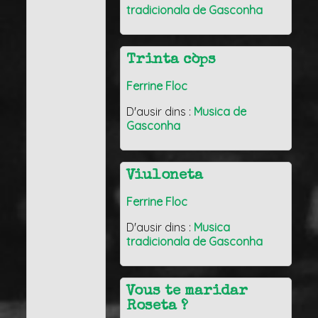
tradicionala de Gasconha
Trinta còps
Ferrine Floc
D'ausir dins :
Musica de
Gasconha
Viuloneta
Ferrine Floc
D'ausir dins :
Musica
tradicionala de Gasconha
Vous te maridar
Roseta ?