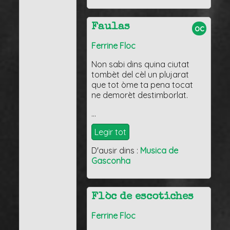
Faulas
oc
Ferrine Floc
Non sabi dins quina ciutat
tombèt del cèl un plujarat
que tot òme ta pena tocat
ne demorèt destimborlat.
…
Legir tot
D'ausir dins :
Musica de
Gasconha
Flòc de escotiches
Ferrine Floc