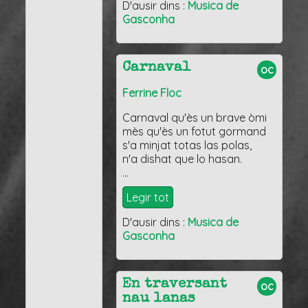
D'ausir dins :
Musica de
Gasconha
Carnaval
oc
Ferrine Floc
Carnaval qu'ès un brave òmi
mès qu'ès un fotut gormand
s'a minjat totas las polas,
n'a dishat que lo hasan.
…
Legir tot
D'ausir dins :
Musica de
Gasconha
En traversant
oc
nau lanas