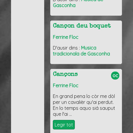
Gasconha
Cançon deu boquet
Ferrine Floc
D'ausir dins :
Musica
tradicionala de Gasconha
Cançons
oc
Ferrine Floc
En grand pena lo còr me dòl
per un cavalièr qu'ai perdut.
En lo temps aquo siá sauput
que l'ai …
Legir tot