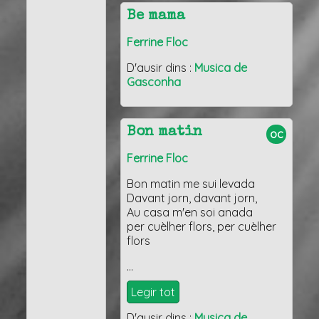
Be mama
Ferrine Floc
D'ausir dins :
Musica de
Gasconha
Bon matin
oc
Ferrine Floc
Bon matin me sui levada
Davant jorn, davant jorn,
Au casa m'en soi anada
per cuèlher flors, per cuèlher
flors
…
Legir tot
D'ausir dins :
Musica de