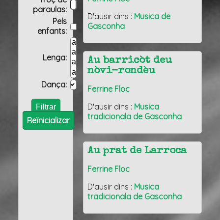
paraulas:
D'ausir dins :
Musica de
Pels
Gasconha
enfants:
Lenga:
Au barricòt deu
nòvi-rondèu
Dança:
Ferrine Floc
D'ausir dins :
Musica
tradicionala de Gasconha
Reïnicializar
Au prat de Larroca
Ferrine Floc
D'ausir dins :
Musica
tradicionala de Gasconha