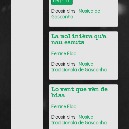
Legir tot
D'ausir dins :
Musica de
Gasconha
La molinièra qu'a
nau escuts
Ferrine Floc
D'ausir dins :
Musica
tradicionala de Gasconha
Lo vent que vèn de
bisa
Ferrine Floc
D'ausir dins :
Musica
tradicionala de Gasconha