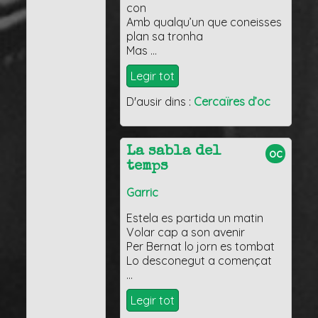
con
Amb qualqu’un que coneisses
plan sa tronha
Mas …
Legir tot
D'ausir dins :
Cercaïres d’oc
La sabla del
oc
temps
Garric
Estela es partida un matin
Volar cap a son avenir
Per Bernat lo jorn es tombat
Lo desconegut a començat
…
Legir tot