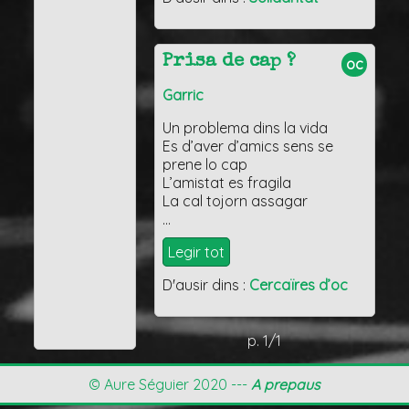
Prisa de cap ?
oc
Garric
Un problema dins la vida
Es d’aver d’amics sens se
prene lo cap
L’amistat es fragila
La cal tojorn assagar
…
Legir tot
D'ausir dins :
Cercaïres d’oc
p. 1/1
© Aure Séguier 2020 ---
A prepaus