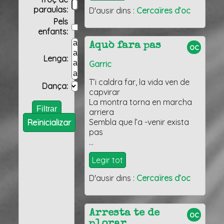
paraulas:
D'ausir dins :
Cercaïres d’oc
Pels
enfants:
Aquò fara pas
oc
Lenga:
Garric
T’i caldra far, la vida ven de
Dança:
capvirar
La montra torna en marcha
arriera
Sembla que l’a -venir exista
Reïnicializar
pas
…
Legir tot
D'ausir dins :
Cercaïres d’oc
Arresta te de
oc
plorar