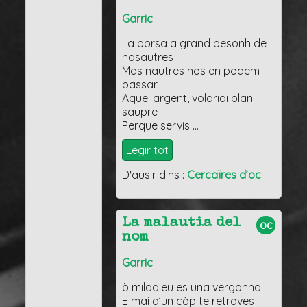
Garric
La borsa a grand besonh de
nosautres
Mas nautres nos en podem
passar
Aquel argent, voldriai plan
saupre
Perque servis …
Legir tot
D'ausir dins :
Cercaïres d’oc
La malautia del
oc
nom
Garric
ò miladieu es una vergonha
E mai d’un còp te retroves