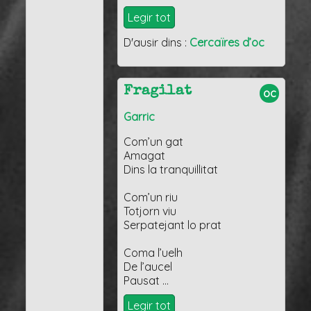
Legir tot
D'ausir dins :
Cercaïres d’oc
Fragilat
oc
Garric
Com’un gat
Amagat
Dins la tranquillitat
Com’un riu
Totjorn viu
Serpatejant lo prat
Coma l’uelh
De l’aucel
Pausat …
Legir tot