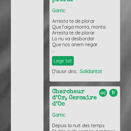
Garric
Arresta te de plorar
Que l’aiga monta, monta
Arresta te de plorar
Lo riu va desbordar
Que nos anem negar
…
Legir tot
D'ausir dins :
Solidaritat
Chercheur
oc
fr
d’Or, Cercaire
d’Oc
Garric
Depuis la nuit des temps