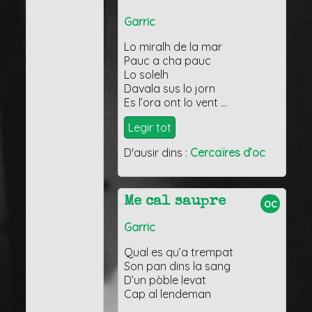
Garric
Lo miralh de la mar
Pauc a cha pauc
Lo solelh
Davala sus lo jorn
Es l’ora ont lo vent …
Legir tot
D'ausir dins :
Cercaïres d’oc
Me cal saupre
oc
Garric
Qual es qu’a trempat
Son pan dins la sang
D’un pòble levat
Cap al lendeman