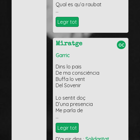
Qual es qu’a raubat
…
Legir tot
Miratge
oc
Garric
Dins lo pais
De ma consciéncia
Buffa lo vent
Del Sovenir
Lo sentit doç
D’una presencia
Me parla de
…
Legir tot
D'ausir dins :
Solidaritat