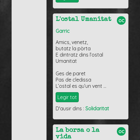
L'ostal Umanitat
oc
Garric
Amics, venetz,
butatz la pòrta
E dintratz dins l’ostal
Umanitat
Ges de paret
Pas de cledissa
L’ostal es qu’un vent …
Legir tot
D'ausir dins :
Solidaritat
La borsa o la
oc
vida