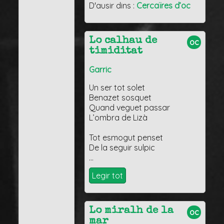
D'ausir dins :
Cercaïres d’oc
Lo calhau de
oc
timiditat
Garric
Un ser tot solet
Benazet sosquet
Quand veguet passar
L’ombra de Lizà
Tot esmogut penset
De la seguir sulpic
…
Legir tot
Lo miralh de la
oc
mar