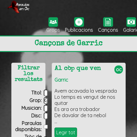
Grops
Publicacions
Cançons
Galari
Cançons de Garric
Filtrar
Al còp que ven
oc
los
Garric
resultats
Avem acavada la vesprada
Títol:
Lo temps es vengut de nos
Grop:
quitar
Musician:
Es ara ora trobador
De davalar de ta nebol
Disc:
…
Paraulas
disponiblas:
Legir tot
Tròç de