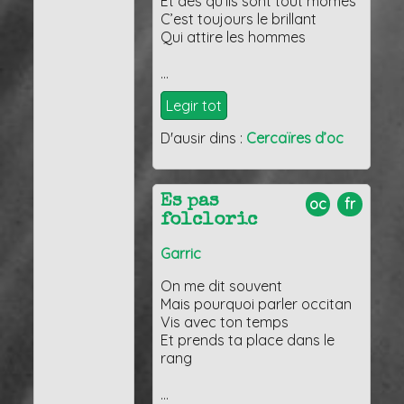
Et dés qu’ils sont tout mômes
C’est toujours le brillant
Qui attire les hommes
…
Legir tot
D'ausir dins :
Cercaïres d’oc
Es pas
oc
fr
folcloric
Garric
On me dit souvent
Mais pourquoi parler occitan
Vis avec ton temps
Et prends ta place dans le
rang
…