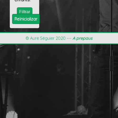
Reïnicializar
© Aure Séguier 2020 ---
A prepaus