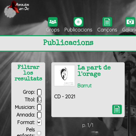
Grops
Publicacions
Cançons
Galari
Publicacions
Filtrar
La part de
los
l'orage
resultats
Barrut
Grop:
CD - 2021
Títol:
Musician:
Annada:
Format:
p. 1/1
Pels
enfants: