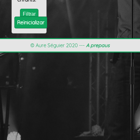
Reïnicializar
© Aure Séguier 2020 ---
A prepaus