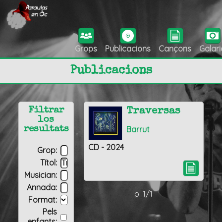
Grops
Publicacions
Cançons
Galari
Publicacions
Filtrar
Traversas
los
Barrut
resultats
CD - 2024
Grop:
Títol:
Musician:
Annada:
p. 1/1
Format:
Pels
enfants: