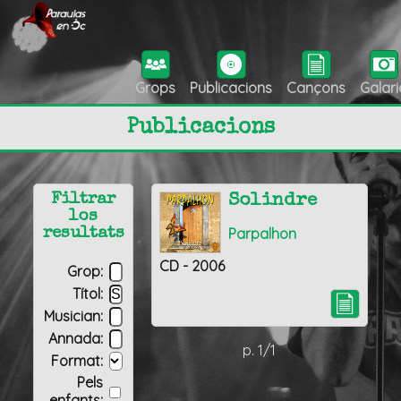
Grops
Publicacions
Cançons
Galari
Publicacions
Filtrar
Solindre
los
Parpalhon
resultats
CD - 2006
Grop:
Títol:
Musician:
Annada:
p. 1/1
Format:
Pels
enfants: