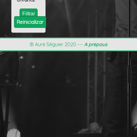
Reïnicializar
© Aure Séguier 2020 ---
A prepaus