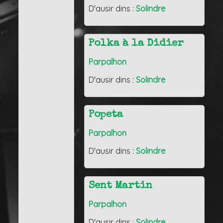
D'ausir dins :
Solindre
Polka à la Didier
Parpalhon
D'ausir dins :
Solindre
Popeta
Parpalhon
D'ausir dins :
Solindre
Sent Martin
Parpalhon
D'ausir dins :
Solindre