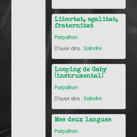
Libertat, egalitat,
fraternitat
Parpalhon
D'ausir dins :
Solindre
Looping de Gaby
(instrumental)
Parpalhon
D'ausir dins :
Solindre
Mes deux langues
Parpalhon