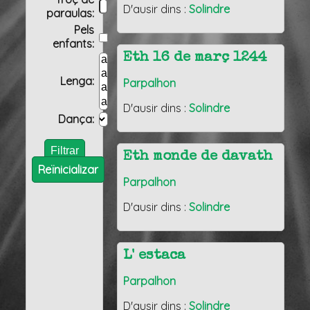
D'ausir dins :
Solindre
paraulas:
Pels
enfants:
Eth 16 de març 1244
Lenga:
Parpalhon
D'ausir dins :
Solindre
Dança:
Eth monde de davath
Reïnicializar
Parpalhon
D'ausir dins :
Solindre
L' estaca
Parpalhon
D'ausir dins :
Solindre