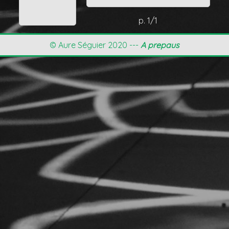
p. 1/1
© Aure Séguier 2020 ---
A prepaus