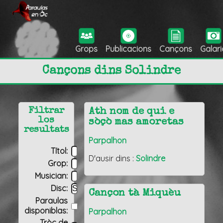
Grops
Publicacions
Cançons
Galari
Cançons dins Solindre
Filtrar
Ath nom de qui e
los
sòçò mas amoretas
resultats
Parpalhon
Títol:
D'ausir dins :
Solindre
Grop:
Musician:
Disc:
Cançon tà Miquèu
Paraulas
disponiblas:
Parpalhon
Tròç de