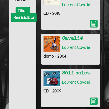
Laurent Cavalié
CD - 2018
Reïnicializar
Cavalié
Laurent Cavalié
demo - 2004
Sòli solet
Laurent Cavalié
CD - 2009