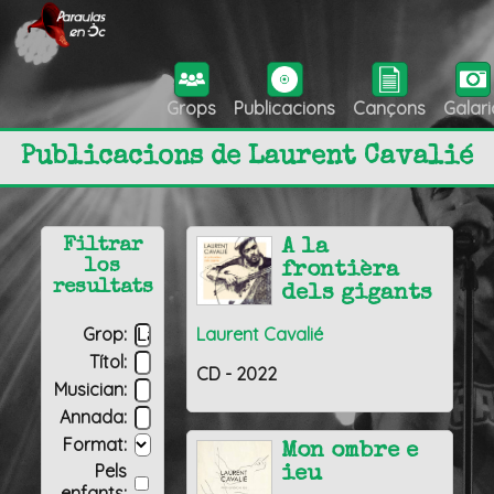
Grops
Publicacions
Cançons
Galari
Publicacions de Laurent Cavalié
Filtrar
A la
los
frontièra
resultats
dels gigants
Grop:
Laurent Cavalié
Títol:
CD - 2022
Musician:
Annada:
Format:
Mon ombre e
Pels
ieu
enfants: