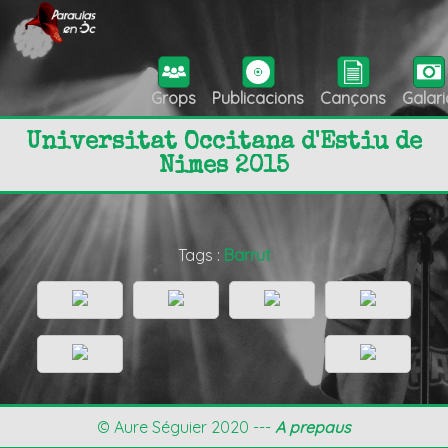
Grops
Publicacions
Cançons
Galari
Universitat Occitana d'Estiu de
Nimes 2015
Tags :
Barrut
© Aure Séguier 2020 ---
A prepaus