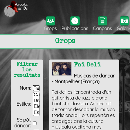
Grops
Publicacions
Cançons
Galari
Grops
Filtrar
Fai Deli
los
Musicas de dançar
resultats
- Montpelhièr (França)
Nom:
Fai deli es l'encontrada d'un
guitarrista de jazz e d'una
flaütista classica. An decidit
Estiles:
de tornar descobrir la musica
tradicionala. Lors repertòri es
Se pòt
enrasigat dins la cultura
dançar:
musicala occitana mas