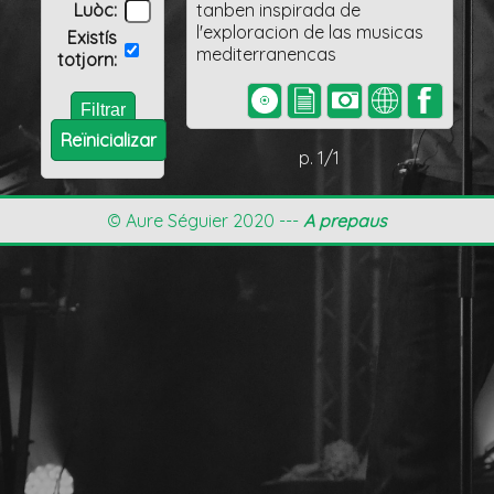
Luòc:
tanben inspirada de
l'exploracion de las musicas
Existís
mediterranencas
totjorn:
Reïnicializar
p. 1/1
© Aure Séguier 2020 ---
A prepaus