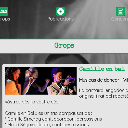
rops
Publicacions
Cançon
Grops
Camille en bal
Musicas de dançar - V
La cantaira lengadocia
original tirat del reper
vòstres pès, lo vòstre còs.
Camille en Bal » es un triò compausat de :
* Camille Simeray cant, acordeon, percussions
* Maud Séguier flauta, cant, percussions