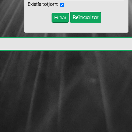
Existís totjorn:
Reïnicializar