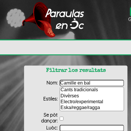
G
Filtrar los resultats
Nom:
Estiles:
Se pòt
dançar:
Luòc: