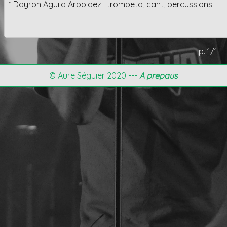
* Dayron Aguila Arbolaez : trompeta, cant, percussions
p. 1/1
© Aure Séguier 2020 ---
A prepaus