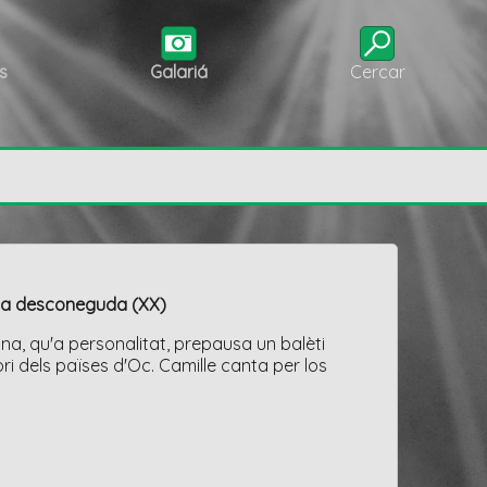
s
Galariá
Cercar
ila desconeguda (XX)
na, qu'a personalitat, prepausa un balèti
tòri dels païses d'Oc. Camille canta per los