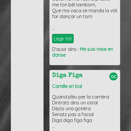
me ton bèl tamborn,
Que ma vaca se marida la vòli
far dançar un torn.
…
Legir tot
D'ausir dins :
Me suis mise en
danse
Diga Figa
oc
Camille en bal
Quand plèu per la carrièra
Dintratz dins un ostal
Dejós una gotièra
Seriatz pas a l'acial
Diga diga figa figa
…