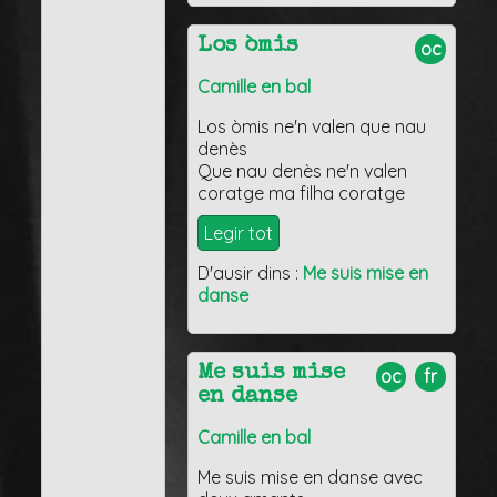
Los òmis
oc
Camille en bal
Los òmis ne'n valen que nau
denès
Que nau denès ne'n valen
coratge ma filha coratge
Legir tot
D'ausir dins :
Me suis mise en
danse
Me suis mise
oc
fr
en danse
Camille en bal
Me suis mise en danse avec