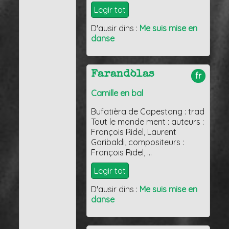
Legir tot
D'ausir dins :
Me suis mise en
danse
Farandòlas
fr
Camille en bal
Bufatièra de Capestang : trad
Tout le monde ment : auteurs :
François Ridel, Laurent
Garibaldi, compositeurs :
François Ridel, …
Legir tot
D'ausir dins :
Me suis mise en
danse