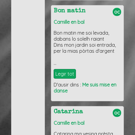
Bon matin
oc
Camille en bal
Bon matin me soi levada,
dabans lo solelh raiant
Dins mon jardin soi entrada,
per la mias pòrtas d'argent
…
Legir tot
D'ausir dins :
Me suis mise en
danse
Catarina
oc
Camille en bal
Catarina ma vesina prèsta