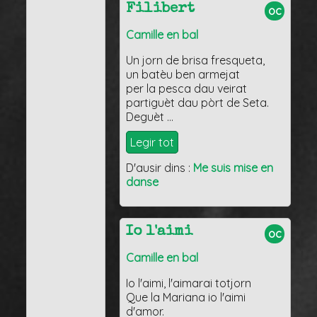
Filibert
oc
Camille en bal
Un jorn de brisa fresqueta,
un batèu ben armejat
per la pesca dau veirat
partiguèt dau pòrt de Seta.
Deguèt …
Legir tot
D'ausir dins :
Me suis mise en
danse
Io l'aimi
oc
Camille en bal
Io l'aimi, l'aimarai totjorn
Que la Mariana io l'aimi
d'amor.