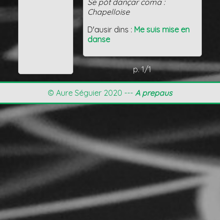
Se pòt dançar coma :
Chapelloise
D'ausir dins :
Me suis mise en
danse
p. 1/1
© Aure Séguier 2020 ---
A prepaus