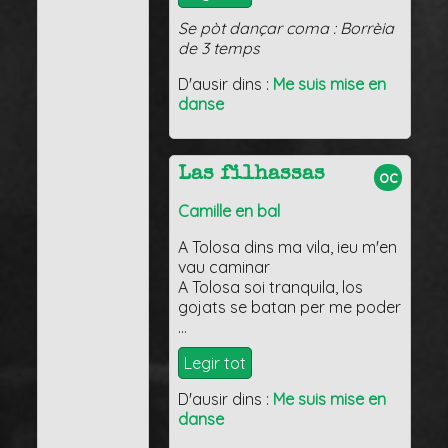
Se pòt dançar coma : Borrèia
de 3 temps
D'ausir dins :
Me suis mise en
danse
Las filhassas
oc
Camille en bal
A Tolosa dins ma vila, ieu m'en
vau caminar
A Tolosa soi tranquila, los
gojats se batan per me poder
…
Legir tot
D'ausir dins :
Me suis mise en
danse