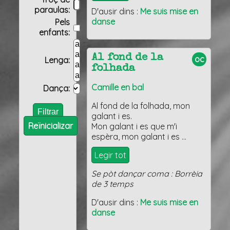
paraulas:
D'ausir dins :
Me suis mise en
danse
Pels
enfants:
Al fond de la
oc
Lenga:
folhada
Camille en bal
Dança:
Al fond de la folhada, mon
galant i es.
Reïnicializar
Mon galant i es que m'i
espèra, mon galant i es …
Legir tot
Se pòt dançar coma : Borrèia
de 3 temps
D'ausir dins :
Me suis mise en
danse