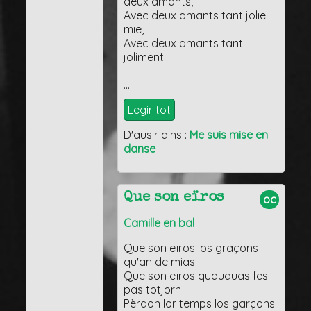
deux amants,
Avec deux amants tant jolie
mie,
Avec deux amants tant
joliment.
…
Legir tot
D'ausir dins :
Me suis mise en
danse
Que son eïros
oc
Camille en bal
Que son eïros los graçons
qu'an de mias
Que son eïros quauquas fes
pas totjorn
Pèrdon lor temps los garçons