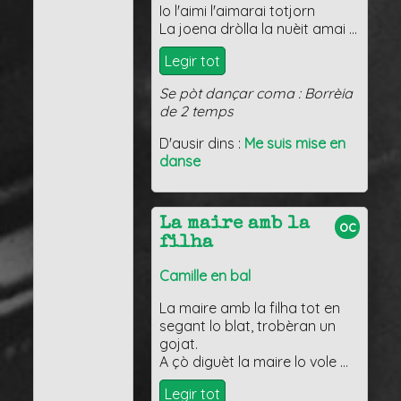
Io l'aimi l'aimarai totjorn
La joena dròlla la nuèit amai …
Legir tot
Se pòt dançar coma : Borrèia
de 2 temps
D'ausir dins :
Me suis mise en
danse
La maire amb la
oc
filha
Camille en bal
La maire amb la filha tot en
segant lo blat, trobèran un
gojat.
A çò diguèt la maire lo vole …
Legir tot