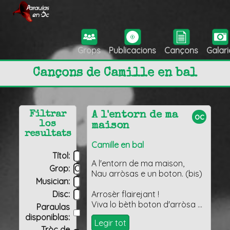
Grops
Publicacions
Cançons
Galari
Cançons de Camille en bal
Filtrar
A l'entorn de ma
oc
los
maison
resultats
Camille en bal
Títol:
A l'entorn de ma maison,
Grop:
Nau arròsas e un boton. (bis)
Musician:
Disc:
Arrosèr flairejant !
Viva lo bèth boton d'arròsa …
Paraulas
disponiblas:
Legir tot
Tròç de