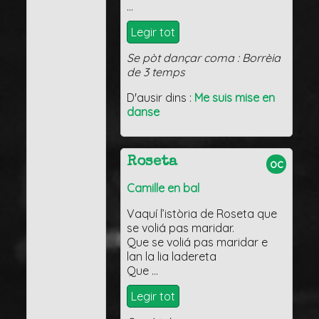
…
Legir tot
Se pòt dançar coma : Borrèia
de 3 temps
D'ausir dins :
Me suis mise en
danse
Roseta
oc
Camille en bal
Vaquí l’istòria de Roseta que
se voliá pas maridar.
Que se voliá pas maridar e
lan la lia ladereta
Que …
Legir tot