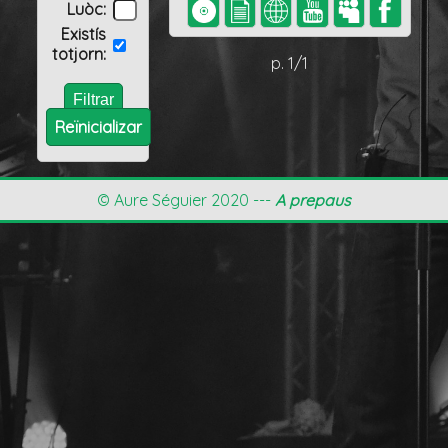
Luòc:
Existís
totjorn:
p. 1/1
Reïnicializar
© Aure Séguier 2020 ---
A prepaus