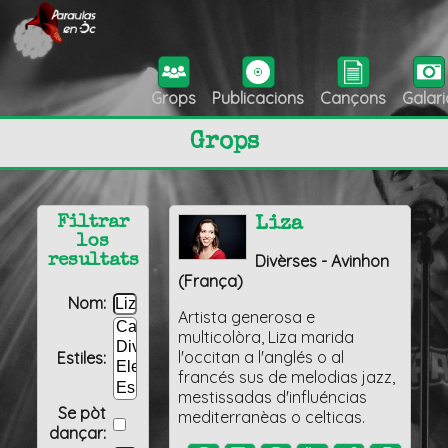
Grops
Publicacions
Cançons
Galari
Grops
Filtrar
Liza
los
Divèrses - Avinhon
resultats
(França)
Nom:
Artista generosa e
multicolòra, Liza marida
l'occitan a l'anglés o al
Estiles:
francés sus de melodias jazz,
mestissadas d'influéncias
Se pòt
mediterranèas o celticas.
dançar: