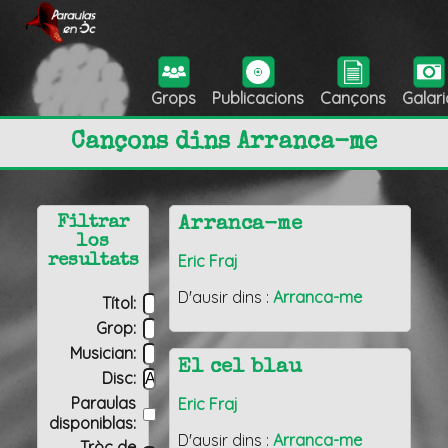
Grops
Publicacions
Cançons
Galari
Cançons dins Arranca-me
Filtrar
Arranca-me
los
Eric Fraj
resultats
D'ausir dins :
Arranca-me
Títol:
Grop:
Musician:
El cel blau
Disc:
Paraulas
Eric Fraj
disponiblas:
D'ausir dins :
Arranca-me
Tròç de