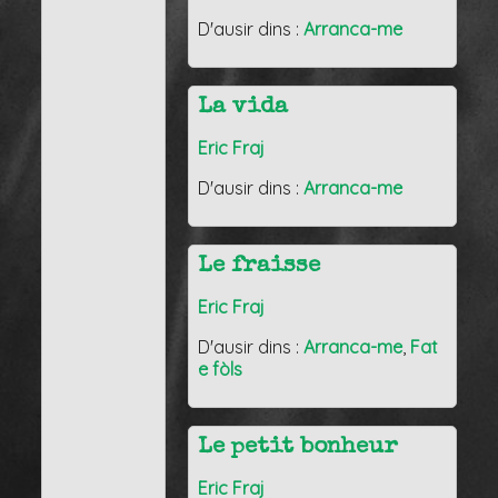
D'ausir dins :
Arranca-me
La vida
Eric Fraj
D'ausir dins :
Arranca-me
Le fraisse
Eric Fraj
D'ausir dins :
Arranca-me
,
Fat
e fòls
Le petit bonheur
Eric Fraj