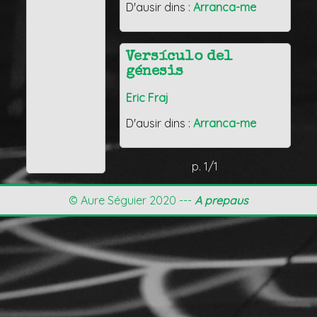
D'ausir dins :
Arranca-me
Versículo del
génesis
Eric Fraj
D'ausir dins :
Arranca-me
p. 1/1
© Aure Séguier 2020 ---
A prepaus