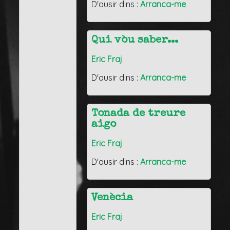
D'ausir dins :
Arranca-me
Qui vòu saber...
Eric Fraj
D'ausir dins :
Arranca-me
Tonada de treure
aigo
Eric Fraj
D'ausir dins :
Arranca-me
Venècia
Eric Fraj