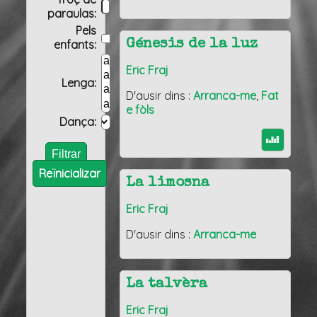
paraulas:
Pels
Génesis de la luz
enfants:
Eric Fraj
Lenga:
D'ausir dins :
Arranca-me
,
Fat
e fòls
Dança:
Reïnicializar
La limosna
Eric Fraj
D'ausir dins :
Arranca-me
La talvèra
Eric Fraj