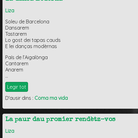
Liza
Soleu de Barcelona
Dansarem
Tastarem
Lo gost dei tapas cauds
E lei danças modèrnas
País de l’Aigalònga
Cantarem
Anarem
…
Legir tot
D'ausir dins :
Coma ma vida
La paur dau promier rendètz-vos
Liza