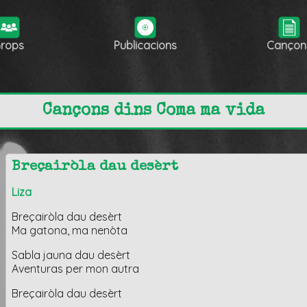
rops
Publicacions
Cançon
Cançons dins Coma ma vida
Breçairòla dau desèrt
Liza
Breçairòla dau desèrt
Ma gatona, ma nenòta
Sabla jauna dau desèrt
Aventuras per mon autra
Breçairòla dau desèrt
…