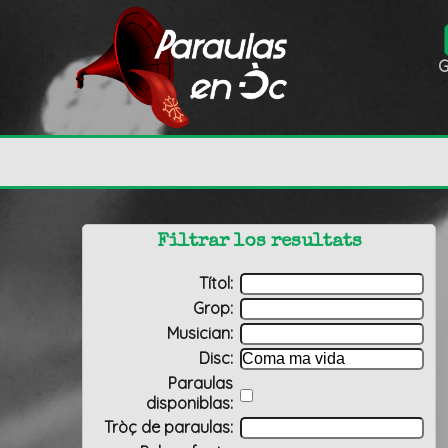
G
Filtrar los resultats
Títol:
Grop:
Musician:
Disc:
Paraulas
disponiblas:
Tròç de paraulas: