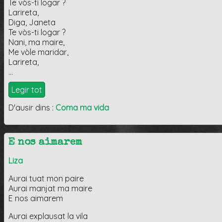
Te vòs-ti logar ?
Larireta,
Diga, Janeta
Te vòs-ti logar ?
Nani, ma maire,
Me vòle maridar,
Larireta,
…
Legir tot
D'ausir dins :
Coma ma vida
E nos aimarem
Liza
Aurai tuat mon paire
Aurai manjat ma maire
E nos aimarem
Aurai explausat la vila