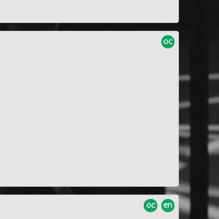
oc
oc
en