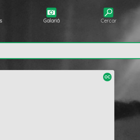
s
Galariá
Cercar
oc