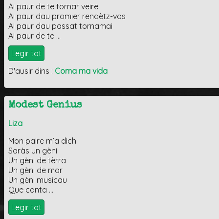
Ai paur de te tornar veire
Ai paur dau promier rendètz-vos
Ai paur dau passat tornamai
Ai paur de te …
Legir tot
D'ausir dins :
Coma ma vida
Modest Genius
Liza
Mon paire m’a dich
Saràs un gèni
Un gèni de tèrra
Un gèni de mar
Un gèni musicau
Que canta …
Legir tot