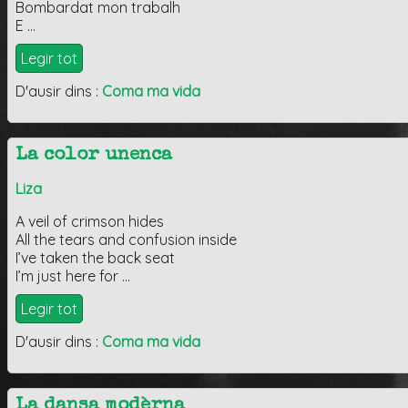
Bombardat mon trabalh
E …
Legir tot
D'ausir dins :
Coma ma vida
La color unenca
Liza
A veil of crimson hides
All the tears and confusion inside
I’ve taken the back seat
I’m just here for …
Legir tot
D'ausir dins :
Coma ma vida
La dansa modèrna