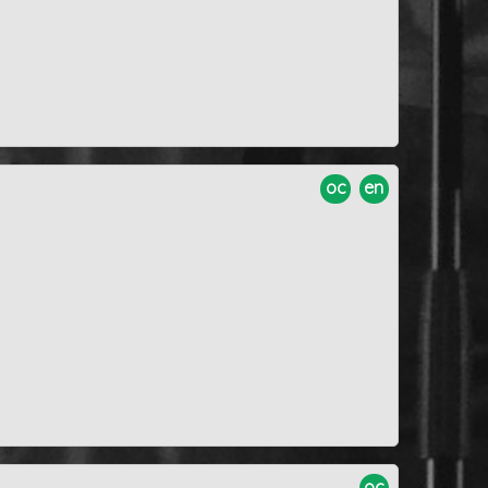
oc
en
oc