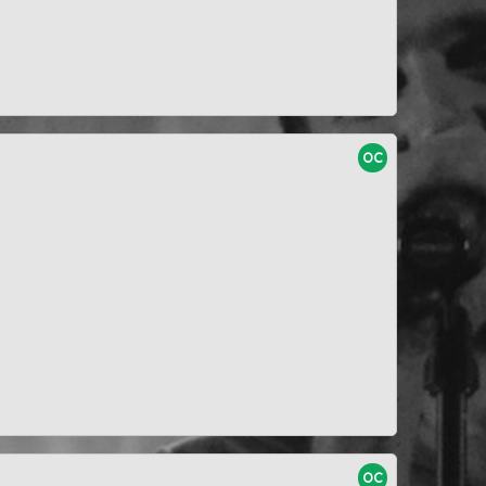
oc
oc