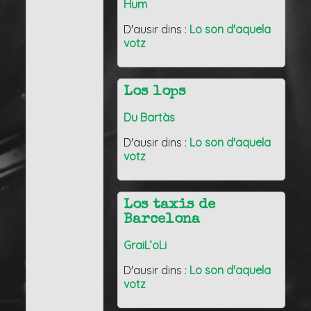
Hum
D'ausir dins :
Lo son d'aquela
votz
Los lops
Du Bartàs
D'ausir dins :
Lo son d'aquela
votz
Los taxis de
Barcelona
GraiL’oLi
D'ausir dins :
Lo son d'aquela
votz