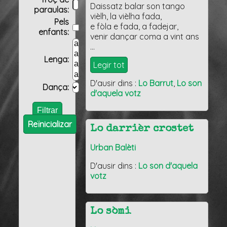
Daissatz balar son tango
paraulas:
vièlh, la vièlha fada,
Pels
e fòla e fada, a fadejar,
enfants:
venir dançar coma a vint ans
…
Lenga:
Legir tot
D'ausir dins :
Lo Barrut
,
Lo son
Dança:
d'aquela votz
Reïnicializar
Lo darrièr crostet
Urban Balèti
D'ausir dins :
Lo son d'aquela
votz
Lo sòmi