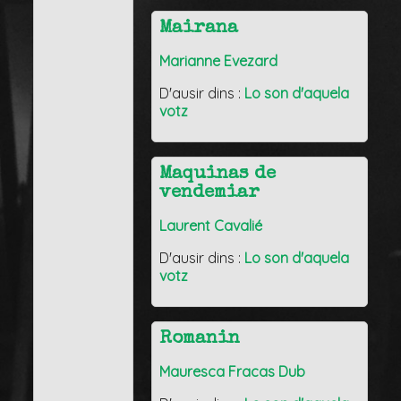
Mairana
Marianne Evezard
D'ausir dins :
Lo son d'aquela
votz
Maquinas de
vendemiar
Laurent Cavalié
D'ausir dins :
Lo son d'aquela
votz
Romanin
Mauresca Fracas Dub