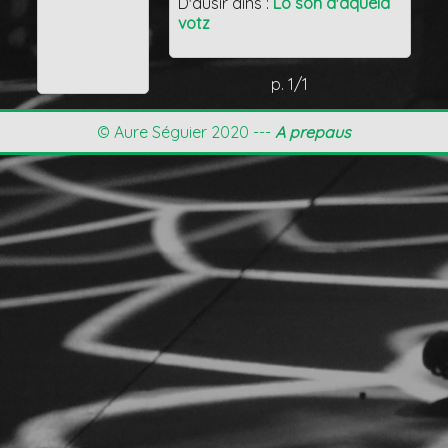
D'ausir dins :
Lo son d'aquela
votz
p. 1/1
© Aure Séguier 2020 ---
A prepaus