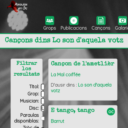
Grops
Publicacions
Cançons
Galari
Cançons dins Lo son d'aquela votz
Filtrar
Cançon de l'ametlièr
los
La Mal coiffée
resultats
D'ausir dins :
Lo son d'aquela
Títol:
votz
Grop:
Musician:
Disc:
E tango, tango
oc
Paraulas
disponiblas:
Barrut
Tròç de