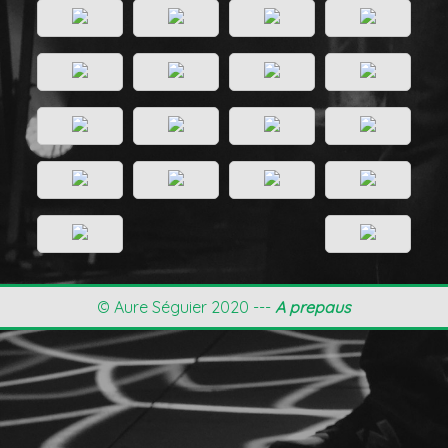
© Aure Séguier 2020 ---
A prepaus