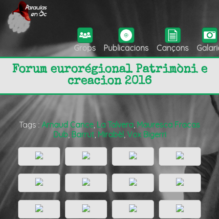
Grops
Publicacions
Cançons
Galari
Forum eurorégional Patrimòni e
creacion 2016
Tags :
Arnaud Cance
,
La Talvera
,
Mauresca Fracas
Dub
,
Barrut
,
Mirabèl
,
Vox Bigerri